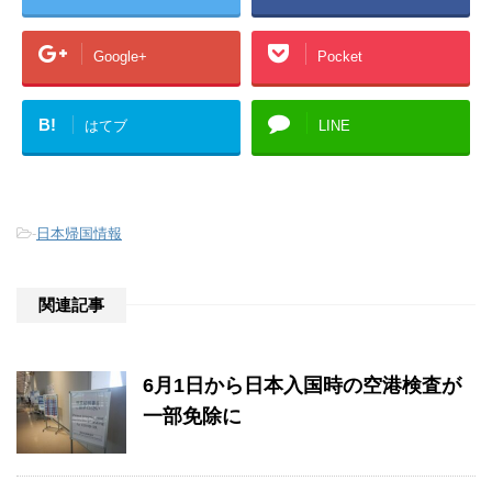
Google+
Pocket
B!
はてブ
LINE
-
日本帰国情報
関連記事
6月1日から日本入国時の空港検査が
一部免除に