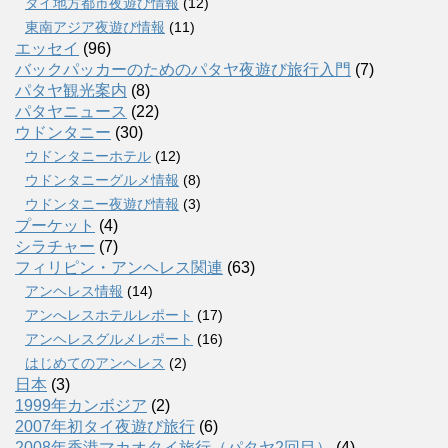
タイ地方都市夜遊び情報
(12)
東南アジア夜遊び情報
(11)
エッセイ
(96)
バックパッカーのためのパタヤ夜遊び旅行入門
(7)
パタヤ観光案内
(8)
パタヤニュース
(22)
ウドンタニー
(30)
ウドンタニーホテル
(12)
ウドンタニーグルメ情報
(8)
ウドンタニー夜遊び情報
(3)
プーケット
(4)
シラチャー
(7)
フィリピン・アンヘレス関連
(63)
アンヘレス情報
(14)
アンへレスホテルレポート
(17)
アンヘレスグルメレポート
(16)
はじめてのアンヘレス
(2)
日本
(3)
1999年カンボジア
(2)
2007年初タイ夜遊び旅行
(6)
2008年香港マカオタイ旅行（パタヤ2回目）
(4)