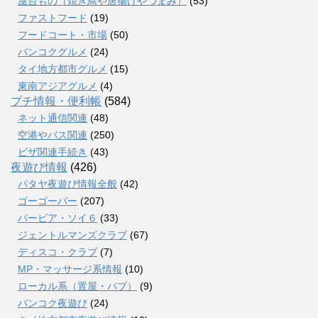
屋台もの（焼き鳥や唐揚げやつまみ）
(53)
ファストフード
(19)
フードコート・市場
(50)
バンコクグルメ
(24)
タイ地方都市グルメ
(15)
東南アジアグルメ
(4)
プチ情報・便利帳
(584)
ネット通信関連
(48)
空港やバス関連
(250)
ビザ関連手続き
(43)
夜遊び情報
(426)
パタヤ夜遊び情報全般
(42)
ゴーゴーバー
(207)
バービア・ソイ６
(33)
ジェントルマンズクラブ
(67)
ディスコ・クラブ
(7)
MP・マッサージ系情報
(10)
ローカル系（置屋・パブ）
(9)
バンコク夜遊び
(24)