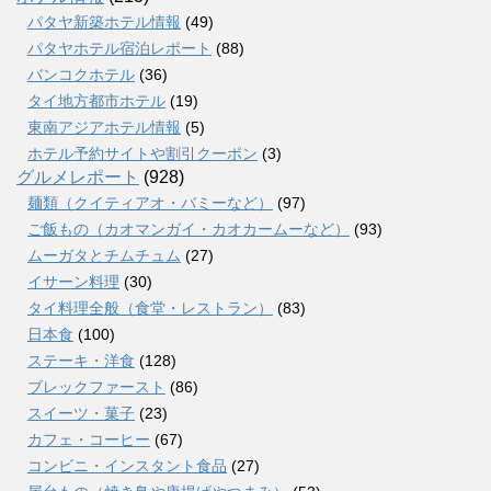
パタヤ新築ホテル情報
(49)
パタヤホテル宿泊レポート
(88)
バンコクホテル
(36)
タイ地方都市ホテル
(19)
東南アジアホテル情報
(5)
ホテル予約サイトや割引クーポン
(3)
グルメレポート
(928)
麺類（クイティアオ・バミーなど）
(97)
ご飯もの（カオマンガイ・カオカームーなど）
(93)
ムーガタとチムチュム
(27)
イサーン料理
(30)
タイ料理全般（食堂・レストラン）
(83)
日本食
(100)
ステーキ・洋食
(128)
ブレックファースト
(86)
スイーツ・菓子
(23)
カフェ・コーヒー
(67)
コンビニ・インスタント食品
(27)