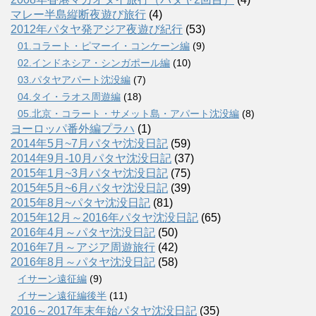
マレー半島縦断夜遊び旅行
(4)
2012年パタヤ発アジア夜遊び紀行
(53)
01.コラート・ピマーイ・コンケーン編
(9)
02.インドネシア・シンガポール編
(10)
03.パタヤアパート沈没編
(7)
04.タイ・ラオス周遊編
(18)
05.北京・コラート・サメット島・アパート沈没編
(8)
ヨーロッパ番外編プラハ
(1)
2014年5月~7月パタヤ沈没日記
(59)
2014年9月-10月パタヤ沈没日記
(37)
2015年1月~3月パタヤ沈没日記
(75)
2015年5月~6月パタヤ沈没日記
(39)
2015年8月~パタヤ沈没日記
(81)
2015年12月～2016年パタヤ沈没日記
(65)
2016年4月～パタヤ沈没日記
(50)
2016年7月～アジア周遊旅行
(42)
2016年8月～パタヤ沈没日記
(58)
イサーン遠征編
(9)
イサーン遠征編後半
(11)
2016～2017年末年始パタヤ沈没日記
(35)