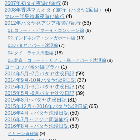
2007年初タイ夜遊び旅行
(6)
2008年香港マカオタイ旅行（パタヤ2回目）
(4)
マレー半島縦断夜遊び旅行
(4)
2012年パタヤ発アジア夜遊び紀行
(53)
01.コラート・ピマーイ・コンケーン編
(9)
02.インドネシア・シンガポール編
(10)
03.パタヤアパート沈没編
(7)
04.タイ・ラオス周遊編
(18)
05.北京・コラート・サメット島・アパート沈没編
(8)
ヨーロッパ番外編プラハ
(1)
2014年5月~7月パタヤ沈没日記
(59)
2014年9月-10月パタヤ沈没日記
(37)
2015年1月~3月パタヤ沈没日記
(75)
2015年5月~6月パタヤ沈没日記
(39)
2015年8月~パタヤ沈没日記
(81)
2015年12月～2016年パタヤ沈没日記
(65)
2016年4月～パタヤ沈没日記
(50)
2016年7月～アジア周遊旅行
(42)
2016年8月～パタヤ沈没日記
(58)
イサーン遠征編
(9)