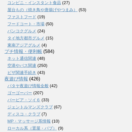
コンビニ・インスタント食品
(27)
屋台もの（焼き鳥や唐揚げやつまみ）
(53)
ファストフード
(19)
フードコート・市場
(50)
バンコクグルメ
(24)
タイ地方都市グルメ
(15)
東南アジアグルメ
(4)
プチ情報・便利帳
(584)
ネット通信関連
(48)
空港やバス関連
(250)
ビザ関連手続き
(43)
夜遊び情報
(426)
パタヤ夜遊び情報全般
(42)
ゴーゴーバー
(207)
バービア・ソイ６
(33)
ジェントルマンズクラブ
(67)
ディスコ・クラブ
(7)
MP・マッサージ系情報
(10)
ローカル系（置屋・パブ）
(9)