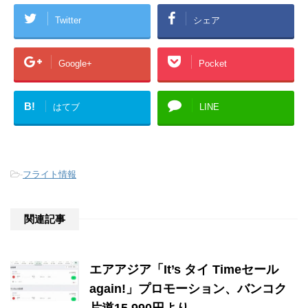
Twitter
シェア
Google+
Pocket
B!
はてブ
LINE
-
フライト情報
関連記事
エアアジア「It’s タイ Timeセール
again!」プロモーション、バンコク
片道15,990円より