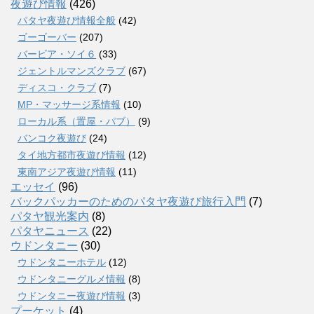
夜遊び情報
(426)
パタヤ夜遊び情報全般
(42)
ゴーゴーバー
(207)
バービア・ソイ６
(33)
ジェントルマンズクラブ
(67)
ディスコ・クラブ
(7)
MP・マッサージ系情報
(10)
ローカル系（置屋・パブ）
(9)
バンコク夜遊び
(24)
タイ地方都市夜遊び情報
(12)
東南アジア夜遊び情報
(11)
エッセイ
(96)
バックパッカーのためのパタヤ夜遊び旅行入門
(7)
パタヤ観光案内
(8)
パタヤニュース
(22)
ウドンタニー
(30)
ウドンタニーホテル
(12)
ウドンタニーグルメ情報
(8)
ウドンタニー夜遊び情報
(3)
プーケット
(4)