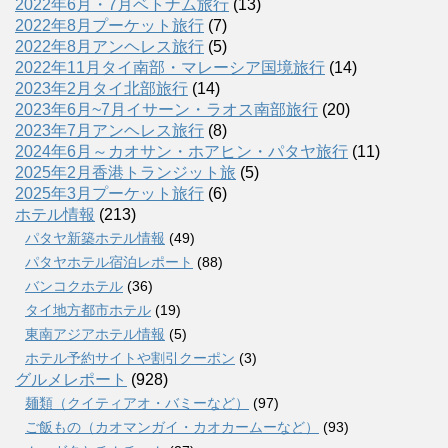
2022年6月・7月ベトナム旅行
(13)
2022年8月プーケット旅行
(7)
2022年8月アンヘレス旅行
(5)
2022年11月タイ南部・マレーシア国境旅行
(14)
2023年2月タイ北部旅行
(14)
2023年6月~7月イサーン・ラオス南部旅行
(20)
2023年7月アンヘレス旅行
(8)
2024年6月～カオサン・ホアヒン・パタヤ旅行
(11)
2025年2月香港トランジット旅
(5)
2025年3月プーケット旅行
(6)
ホテル情報
(213)
パタヤ新築ホテル情報
(49)
パタヤホテル宿泊レポート
(88)
バンコクホテル
(36)
タイ地方都市ホテル
(19)
東南アジアホテル情報
(5)
ホテル予約サイトや割引クーポン
(3)
グルメレポート
(928)
麺類（クイティアオ・バミーなど）
(97)
ご飯もの（カオマンガイ・カオカームーなど）
(93)