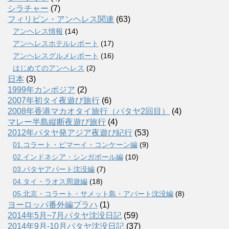
シラチャー
(7)
フィリピン・アンヘレス関連
(63)
アンヘレス情報
(14)
アンへレスホテルレポート
(17)
アンヘレスグルメレポート
(16)
はじめてのアンヘレス
(2)
日本
(3)
1999年カンボジア
(2)
2007年初タイ夜遊び旅行
(6)
2008年香港マカオタイ旅行（パタヤ2回目）
(4)
マレー半島縦断夜遊び旅行
(4)
2012年パタヤ発アジア夜遊び紀行
(53)
01.コラート・ピマーイ・コンケーン編
(9)
02.インドネシア・シンガポール編
(10)
03.パタヤアパート沈没編
(7)
04.タイ・ラオス周遊編
(18)
05.北京・コラート・サメット島・アパート沈没編
(8)
ヨーロッパ番外編プラハ
(1)
2014年5月~7月パタヤ沈没日記
(59)
2014年9月-10月パタヤ沈没日記
(37)