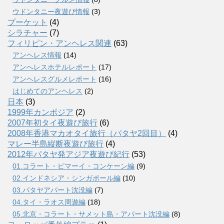
ウドンタニー夜遊び情報
(3)
プーケット
(4)
シラチャー
(7)
フィリピン・アンヘレス関連
(63)
アンヘレス情報
(14)
アンへレスホテルレポート
(17)
アンヘレスグルメレポート
(16)
はじめてのアンヘレス
(2)
日本
(3)
1999年カンボジア
(2)
2007年初タイ夜遊び旅行
(6)
2008年香港マカオタイ旅行（パタヤ2回目）
(4)
マレー半島縦断夜遊び旅行
(4)
2012年パタヤ発アジア夜遊び紀行
(53)
01.コラート・ピマーイ・コンケーン編
(9)
02.インドネシア・シンガポール編
(10)
03.パタヤアパート沈没編
(7)
04.タイ・ラオス周遊編
(18)
05.北京・コラート・サメット島・アパート沈没編
(8)