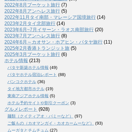
2022年8月プーケット旅行
(7)
2022年8月アンヘレス旅行
(5)
2022年11月タイ南部・マレーシア国境旅行
(14)
2023年2月タイ北部旅行
(14)
2023年6月~7月イサーン・ラオス南部旅行
(20)
2023年7月アンヘレス旅行
(8)
2024年6月～カオサン・ホアヒン・パタヤ旅行
(11)
2025年2月香港トランジット旅
(5)
2025年3月プーケット旅行
(6)
ホテル情報
(213)
パタヤ新築ホテル情報
(49)
パタヤホテル宿泊レポート
(88)
バンコクホテル
(36)
タイ地方都市ホテル
(19)
東南アジアホテル情報
(5)
ホテル予約サイトや割引クーポン
(3)
グルメレポート
(928)
麺類（クイティアオ・バミーなど）
(97)
ご飯もの（カオマンガイ・カオカームーなど）
(93)
ムーガタとチムチュム
(27)