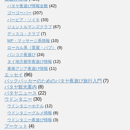
パタヤ夜遊び情報全般
(42)
ゴーゴーバー
(207)
バービア・ソイ６
(33)
ジェントルマンズクラブ
(67)
ディスコ・クラブ
(7)
MP・マッサージ系情報
(10)
ローカル系（置屋・パブ）
(9)
バンコク夜遊び
(24)
タイ地方都市夜遊び情報
(12)
東南アジア夜遊び情報
(11)
エッセイ
(96)
バックパッカーのためのパタヤ夜遊び旅行入門
(7)
パタヤ観光案内
(8)
パタヤニュース
(22)
ウドンタニー
(30)
ウドンタニーホテル
(12)
ウドンタニーグルメ情報
(8)
ウドンタニー夜遊び情報
(3)
プーケット
(4)