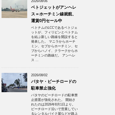
2026/08/06
ベトジェットがアンヘレ
ス＝ホーチミン線就航、
運賃0円セール中
ベトナムのLCCであるベトジェ
ットが、フィリピンとベトナム
を結ぶ新しい路線を開設すると
発表した。 マニラからホーチ
ミン、セブからホーチミン、セ
ブからハノイ、クラークからホ
ーチミンの路線だ。 アンヘレ
ス ...
2026/08/02
パタヤ・ビーチロードの
駐車禁止強化
パタヤのビーチロードの駐車禁
止措置が強化された。 開始さ
れたのは2026年8月1日より。
ビーチロード沿いで営業してい
るレンタルバイク屋などが路上