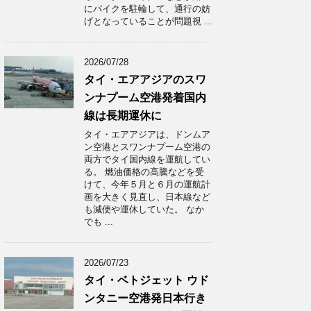
にバイクを駐輪して、通行の妨
げとなっていることが問題視 ...
2026/07/28
タイ・エアアジアのスワ
ンナプーム空港発着国内
線は長期運休に
タイ・エアアジアは、ドンムア
ン空港とスワンナプーム空港の
両方でタイ国内線を運航してい
る。 燃油価格の高騰などを受
けて、今年５月と６月の運航計
画を大きく見直し、日本線など
も減便や運休していた。 なか
でも ...
2026/07/23
タイ・ベトジェット ウド
ンタニー空港発日本行き