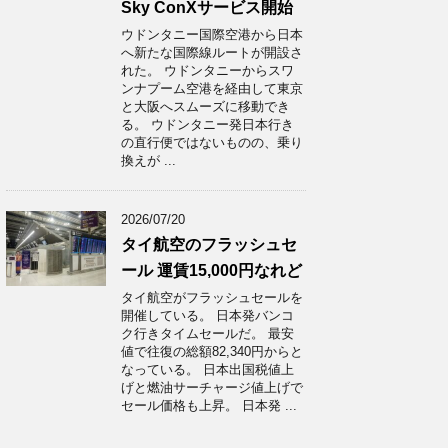
Sky ConXサービス開始
ウドンタニー国際空港から日本
へ新たな国際線ルートが開設さ
れた。 ウドンタニーからスワ
ンナプーム空港を経由して東京
と大阪へスムーズに移動でき
る。 ウドンタニー発日本行き
の直行便ではないものの、乗り
換えが ...
2026/07/20
タイ航空のフラッシュセ
ール 運賃15,000円なれど
タイ航空がフラッシュセールを
開催している。 日本発バンコ
ク行きタイムセールだ。 最安
値で往復の総額82,340円からと
なっている。 日本出国税値上
げと燃油サーチャージ値上げで
セール価格も上昇。 日本発 ...