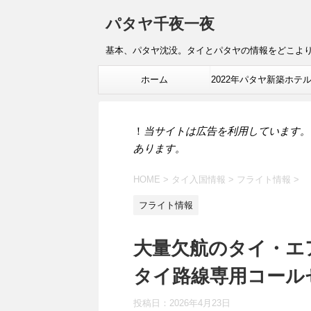
パタヤ千夜一夜
基本、パタヤ沈没。タイとパタヤの情報をどこよ
ホーム
2022年パタヤ新築ホテ
報
！
当サイトは広告を利用しています。
あります。
HOME
>
タイ入国情報
>
フライト情報
>
フライト情報
大量欠航のタイ・エ
タイ路線専用コール
投稿日：
2026年4月23日