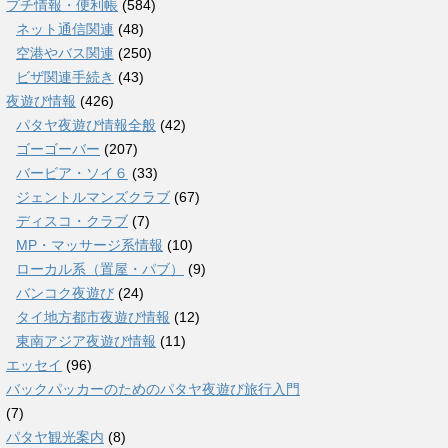
プチ情報・便利帳
(584)
ネット通信関連
(48)
空港やバス関連
(250)
ビザ関連手続き
(43)
夜遊び情報
(426)
パタヤ夜遊び情報全般
(42)
ゴーゴーバー
(207)
バービア・ソイ６
(33)
ジェントルマンズクラブ
(67)
ディスコ・クラブ
(7)
MP・マッサージ系情報
(10)
ローカル系（置屋・パブ）
(9)
バンコク夜遊び
(24)
タイ地方都市夜遊び情報
(12)
東南アジア夜遊び情報
(11)
エッセイ
(96)
バックパッカーのためのパタヤ夜遊び旅行入門
(7)
パタヤ観光案内
(8)