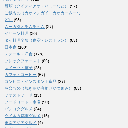
麺類（クイティアオ・バミーなど）
(97)
ご飯もの（カオマンガイ・カオカームーな
ど）
(93)
ムーガタとチムチュム
(27)
イサーン料理
(30)
タイ料理全般（食堂・レストラン）
(83)
日本食
(100)
ステーキ・洋食
(128)
ブレックファースト
(86)
スイーツ・菓子
(23)
カフェ・コーヒー
(67)
コンビニ・インスタント食品
(27)
屋台もの（焼き鳥や唐揚げやつまみ）
(53)
ファストフード
(19)
フードコート・市場
(50)
バンコクグルメ
(24)
タイ地方都市グルメ
(15)
東南アジアグルメ
(4)