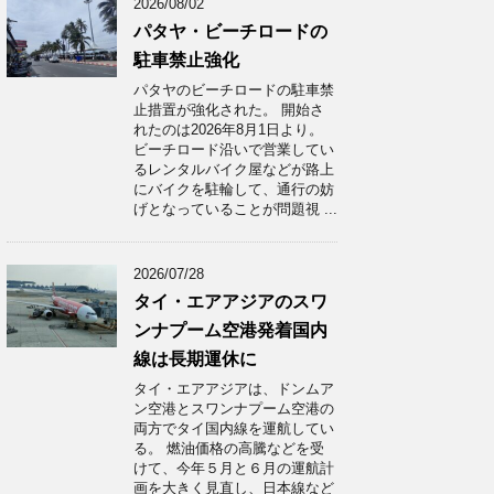
2026/08/02
パタヤ・ビーチロードの
駐車禁止強化
パタヤのビーチロードの駐車禁
止措置が強化された。 開始さ
れたのは2026年8月1日より。
ビーチロード沿いで営業してい
るレンタルバイク屋などが路上
にバイクを駐輪して、通行の妨
げとなっていることが問題視 ...
2026/07/28
タイ・エアアジアのスワ
ンナプーム空港発着国内
線は長期運休に
タイ・エアアジアは、ドンムア
ン空港とスワンナプーム空港の
両方でタイ国内線を運航してい
る。 燃油価格の高騰などを受
けて、今年５月と６月の運航計
画を大きく見直し、日本線など