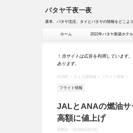
パタヤ千夜一夜
基本、パタヤ沈没。タイとパタヤの情報をどこよ
ホーム
2022年パタヤ新築ホテ
報
！
当サイトは広告を利用しています。
あります。
HOME
>
タイ入国情報
>
フライト情報
>
フライト情報
JALとANAの燃油
高額に値上げ
投稿日：
2026年6月13日