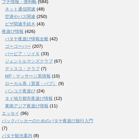
プチ情報・便利帳
(584)
ネット通信関連
(48)
空港やバス関連
(250)
ビザ関連手続き
(43)
夜遊び情報
(426)
パタヤ夜遊び情報全般
(42)
ゴーゴーバー
(207)
バービア・ソイ６
(33)
ジェントルマンズクラブ
(67)
ディスコ・クラブ
(7)
MP・マッサージ系情報
(10)
ローカル系（置屋・パブ）
(9)
バンコク夜遊び
(24)
タイ地方都市夜遊び情報
(12)
東南アジア夜遊び情報
(11)
エッセイ
(96)
バックパッカーのためのパタヤ夜遊び旅行入門
(7)
パタヤ観光案内
(8)