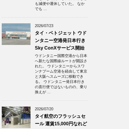
も減便や運休していた。 なか
でも ...
2026/07/23
タイ・ベトジェット ウド
ンタニー空港発日本行き
Sky ConXサービス開始
ウドンタニー国際空港から日本
へ新たな国際線ルートが開設さ
れた。 ウドンタニーからスワ
ンナプーム空港を経由して東京
と大阪へスムーズに移動でき
る。 ウドンタニー発日本行き
の直行便ではないものの、乗り
換えが ...
2026/07/20
タイ航空のフラッシュセ
ール 運賃15,000円なれど