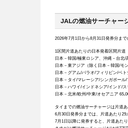
JALの燃油サーチャー
2026年7月1日から8月31日発券分
1区間片道あたりの日本発着区間片道
日本－韓国/極東ロシア、沖縄－台北/高雄
日本－東アジア（除く日本－韓国/モンゴ
日本－グアム/パラオ/フィリピン/ベトナ
日本－タイ/マレーシア/シンガポール/ブ
日本－ハワイ/インドネシア/インド/スリラ
日本－北米/欧州/中東/オセアニア 65,0
タイまでの燃油サーチャージは片道あたり
6月30日発券分までは、片道あたり29,
7月1日以降に発券すると、片道あたり5,