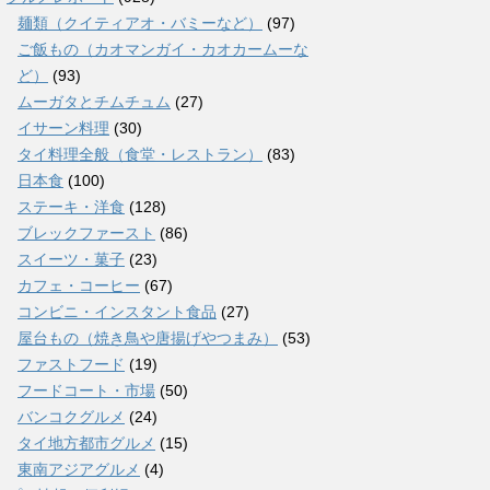
麺類（クイティアオ・バミーなど）
(97)
ご飯もの（カオマンガイ・カオカームーな
ど）
(93)
ムーガタとチムチュム
(27)
イサーン料理
(30)
タイ料理全般（食堂・レストラン）
(83)
日本食
(100)
ステーキ・洋食
(128)
ブレックファースト
(86)
スイーツ・菓子
(23)
カフェ・コーヒー
(67)
コンビニ・インスタント食品
(27)
屋台もの（焼き鳥や唐揚げやつまみ）
(53)
ファストフード
(19)
フードコート・市場
(50)
バンコクグルメ
(24)
タイ地方都市グルメ
(15)
東南アジアグルメ
(4)