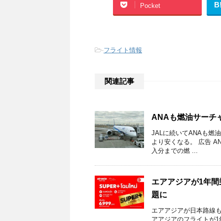
B
Pocket
-
フライト情報
関連記事
ANAも燃油サーチ
JALに続いてANAも燃
より安くなる。 広告 AN
入分までの燃 ...
エアアジアが1年間
題に
エアアジアが日本路線も
アアジアのフライトが1