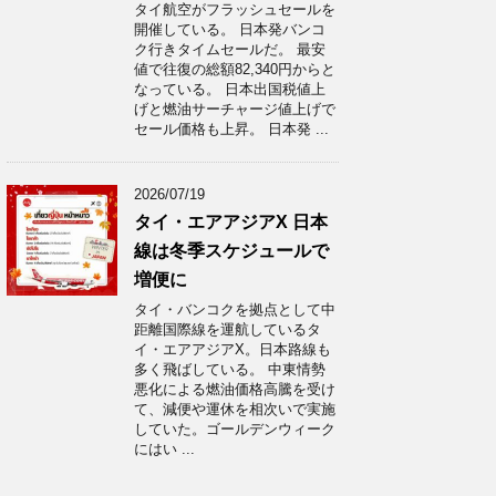
タイ航空がフラッシュセールを
開催している。 日本発バンコ
ク行きタイムセールだ。 最安
値で往復の総額82,340円からと
なっている。 日本出国税値上
げと燃油サーチャージ値上げで
セール価格も上昇。 日本発 ...
2026/07/19
タイ・エアアジアX 日本
線は冬季スケジュールで
増便に
タイ・バンコクを拠点として中
距離国際線を運航しているタ
イ・エアアジアX。日本路線も
多く飛ばしている。 中東情勢
悪化による燃油価格高騰を受け
て、減便や運休を相次いで実施
していた。ゴールデンウィーク
にはい ...