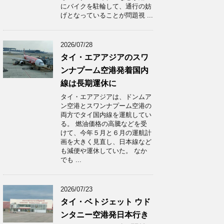
にバイクを駐輪して、通行の妨
げとなっていることが問題視 ...
2026/07/28
タイ・エアアジアのスワ
ンナプーム空港発着国内
線は長期運休に
タイ・エアアジアは、ドンムア
ン空港とスワンナプーム空港の
両方でタイ国内線を運航してい
る。 燃油価格の高騰などを受
けて、今年５月と６月の運航計
画を大きく見直し、日本線など
も減便や運休していた。 なか
でも ...
2026/07/23
タイ・ベトジェット ウド
ンタニー空港発日本行き