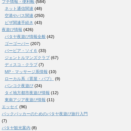
プチ情報・便利帳
(584)
ネット通信関連
(48)
空港やバス関連
(250)
ビザ関連手続き
(43)
夜遊び情報
(426)
パタヤ夜遊び情報全般
(42)
ゴーゴーバー
(207)
バービア・ソイ６
(33)
ジェントルマンズクラブ
(67)
ディスコ・クラブ
(7)
MP・マッサージ系情報
(10)
ローカル系（置屋・パブ）
(9)
バンコク夜遊び
(24)
タイ地方都市夜遊び情報
(12)
東南アジア夜遊び情報
(11)
エッセイ
(96)
バックパッカーのためのパタヤ夜遊び旅行入門
(7)
パタヤ観光案内
(8)