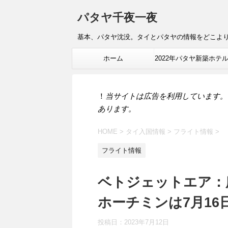
パタヤ千夜一夜
基本、パタヤ沈没。タイとパタヤの情報をどこよ
ホーム
2022年パタヤ新築ホテ
報
！
当サイトは広告を利用しています。
あります。
HOME
>
タイ入国情報
>
フライト情報
>
フライト情報
ベトジェットエア：
ホーチミンは7月16
投稿日：
2023年7月12日