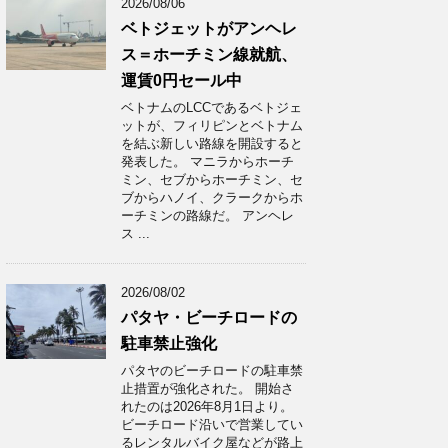
2026/08/06
ベトジェットがアンヘレ
ス＝ホーチミン線就航、
運賃0円セール中
ベトナムのLCCであるベトジェ
ットが、フィリピンとベトナム
を結ぶ新しい路線を開設すると
発表した。 マニラからホーチ
ミン、セブからホーチミン、セ
ブからハノイ、クラークからホ
ーチミンの路線だ。 アンヘレ
ス ...
2026/08/02
パタヤ・ビーチロードの
駐車禁止強化
パタヤのビーチロードの駐車禁
止措置が強化された。 開始さ
れたのは2026年8月1日より。
ビーチロード沿いで営業してい
るレンタルバイク屋などが路上