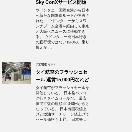
Sky ConXサービス開始
ウドンタニー国際空港から日本
へ新たな国際線ルートが開設さ
れた。 ウドンタニーからスワ
ンナプーム空港を経由して東京
と大阪へスムーズに移動でき
る。 ウドンタニー発日本行き
の直行便ではないものの、乗り
換えが ...
2026/07/20
タイ航空のフラッシュセ
ール 運賃15,000円なれど
タイ航空がフラッシュセールを
開催している。 日本発バンコ
ク行きタイムセールだ。 最安
値で往復の総額82,340円からと
なっている。 日本出国税値上
げと燃油サーチャージ値上げで
セール価格も上昇。 日本発 ...