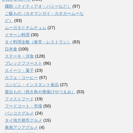
麺類（クイティアオ・バミーなど）
(97)
ご飯もの（カオマンガイ・カオカームーな
ど）
(93)
ムーガタとチムチュム
(27)
イサーン料理
(30)
タイ料理全般（食堂・レストラン）
(83)
日本食
(100)
ステーキ・洋食
(128)
ブレックファースト
(86)
スイーツ・菓子
(23)
カフェ・コーヒー
(67)
コンビニ・インスタント食品
(27)
屋台もの（焼き鳥や唐揚げやつまみ）
(53)
ファストフード
(19)
フードコート・市場
(50)
バンコクグルメ
(24)
タイ地方都市グルメ
(15)
東南アジアグルメ
(4)