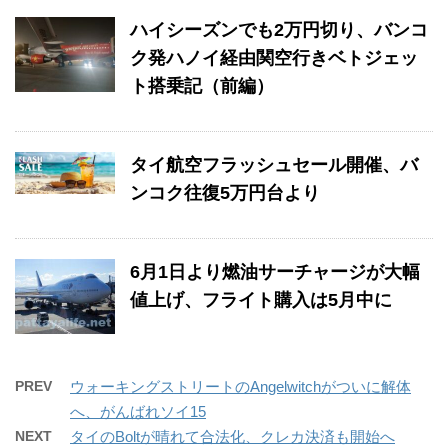
ハイシーズンでも2万円切り、バンコ
ク発ハノイ経由関空行きベトジェッ
ト搭乗記（前編）
タイ航空フラッシュセール開催、バ
ンコク往復5万円台より
6月1日より燃油サーチャージが大幅
値上げ、フライト購入は5月中に
PREV
ウォーキングストリートのAngelwitchがついに解体
へ、がんばれソイ15
NEXT
タイのBoltが晴れて合法化、クレカ決済も開始へ