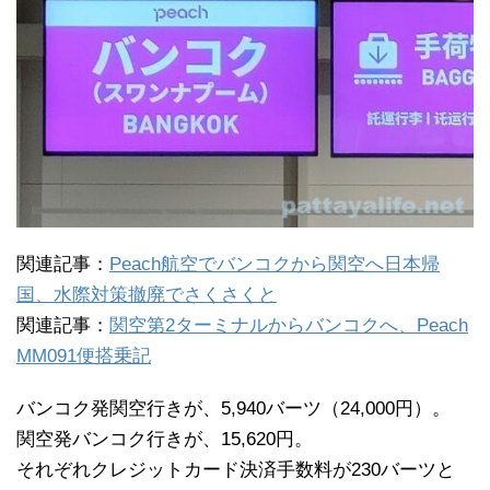
関連記事：
Peach航空でバンコクから関空へ日本帰
国、水際対策撤廃でさくさくと
関連記事：
関空第2ターミナルからバンコクへ、Peach
MM091便搭乗記
バンコク発関空行きが、5,940バーツ（24,000円）。
関空発バンコク行きが、15,620円。
それぞれクレジットカード決済手数料が230バーツと