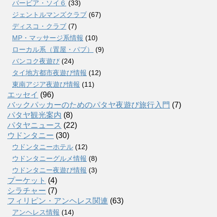
バービア・ソイ６
(33)
ジェントルマンズクラブ
(67)
ディスコ・クラブ
(7)
MP・マッサージ系情報
(10)
ローカル系（置屋・パブ）
(9)
バンコク夜遊び
(24)
タイ地方都市夜遊び情報
(12)
東南アジア夜遊び情報
(11)
エッセイ
(96)
バックパッカーのためのパタヤ夜遊び旅行入門
(7)
パタヤ観光案内
(8)
パタヤニュース
(22)
ウドンタニー
(30)
ウドンタニーホテル
(12)
ウドンタニーグルメ情報
(8)
ウドンタニー夜遊び情報
(3)
プーケット
(4)
シラチャー
(7)
フィリピン・アンヘレス関連
(63)
アンヘレス情報
(14)