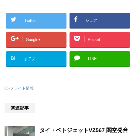
Twitter
シェア
Google+
Pocket
B!
はてブ
LINE
-
フライト情報
関連記事
タイ・ベトジェットVZ567 関空発台