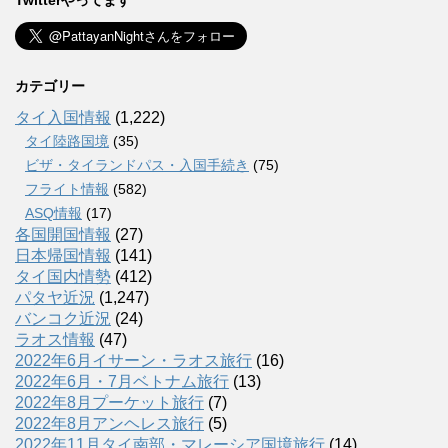
Twitterやってます
カテゴリー
タイ入国情報
(1,222)
タイ陸路国境
(35)
ビザ・タイランドパス・入国手続き
(75)
フライト情報
(582)
ASQ情報
(17)
各国開国情報
(27)
日本帰国情報
(141)
タイ国内情勢
(412)
パタヤ近況
(1,247)
バンコク近況
(24)
ラオス情報
(47)
2022年6月イサーン・ラオス旅行
(16)
2022年6月・7月ベトナム旅行
(13)
2022年8月プーケット旅行
(7)
2022年8月アンヘレス旅行
(5)
2022年11月タイ南部・マレーシア国境旅行
(14)