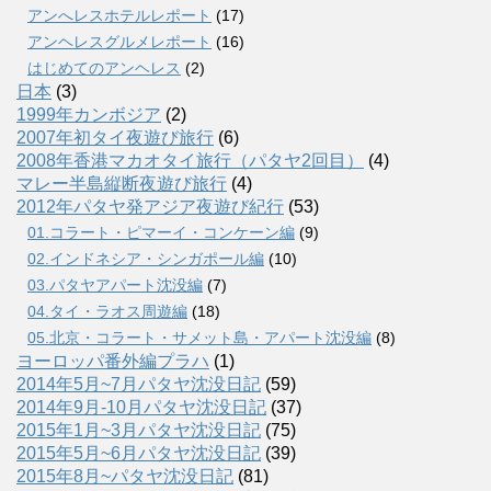
アンへレスホテルレポート
(17)
アンヘレスグルメレポート
(16)
はじめてのアンヘレス
(2)
日本
(3)
1999年カンボジア
(2)
2007年初タイ夜遊び旅行
(6)
2008年香港マカオタイ旅行（パタヤ2回目）
(4)
マレー半島縦断夜遊び旅行
(4)
2012年パタヤ発アジア夜遊び紀行
(53)
01.コラート・ピマーイ・コンケーン編
(9)
02.インドネシア・シンガポール編
(10)
03.パタヤアパート沈没編
(7)
04.タイ・ラオス周遊編
(18)
05.北京・コラート・サメット島・アパート沈没編
(8)
ヨーロッパ番外編プラハ
(1)
2014年5月~7月パタヤ沈没日記
(59)
2014年9月-10月パタヤ沈没日記
(37)
2015年1月~3月パタヤ沈没日記
(75)
2015年5月~6月パタヤ沈没日記
(39)
2015年8月~パタヤ沈没日記
(81)