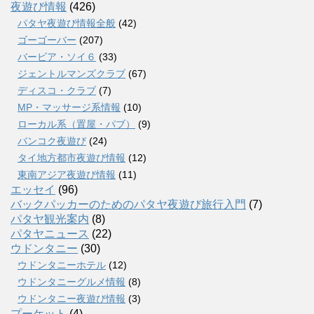
夜遊び情報
(426)
パタヤ夜遊び情報全般
(42)
ゴーゴーバー
(207)
バービア・ソイ６
(33)
ジェントルマンズクラブ
(67)
ディスコ・クラブ
(7)
MP・マッサージ系情報
(10)
ローカル系（置屋・パブ）
(9)
バンコク夜遊び
(24)
タイ地方都市夜遊び情報
(12)
東南アジア夜遊び情報
(11)
エッセイ
(96)
バックパッカーのためのパタヤ夜遊び旅行入門
(7)
パタヤ観光案内
(8)
パタヤニュース
(22)
ウドンタニー
(30)
ウドンタニーホテル
(12)
ウドンタニーグルメ情報
(8)
ウドンタニー夜遊び情報
(3)
プーケット
(4)