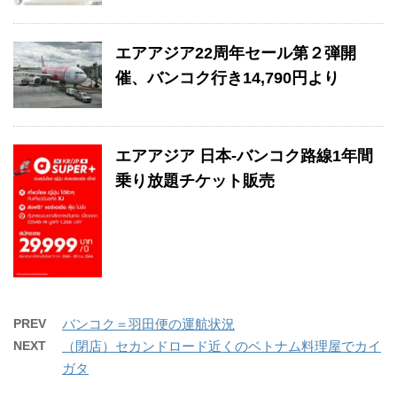
エアアジア22周年セール第２弾開
催、バンコク行き14,790円より
エアアジア 日本-バンコク路線1年間
乗り放題チケット販売
PREV
バンコク＝羽田便の運航状況
NEXT
（閉店）セカンドロード近くのベトナム料理屋でカイ
ガタ