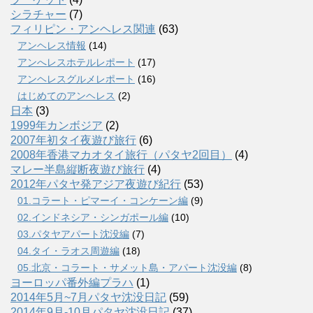
シラチャー
(7)
フィリピン・アンヘレス関連
(63)
アンヘレス情報
(14)
アンへレスホテルレポート
(17)
アンヘレスグルメレポート
(16)
はじめてのアンヘレス
(2)
日本
(3)
1999年カンボジア
(2)
2007年初タイ夜遊び旅行
(6)
2008年香港マカオタイ旅行（パタヤ2回目）
(4)
マレー半島縦断夜遊び旅行
(4)
2012年パタヤ発アジア夜遊び紀行
(53)
01.コラート・ピマーイ・コンケーン編
(9)
02.インドネシア・シンガポール編
(10)
03.パタヤアパート沈没編
(7)
04.タイ・ラオス周遊編
(18)
05.北京・コラート・サメット島・アパート沈没編
(8)
ヨーロッパ番外編プラハ
(1)
2014年5月~7月パタヤ沈没日記
(59)
2014年9月-10月パタヤ沈没日記
(37)