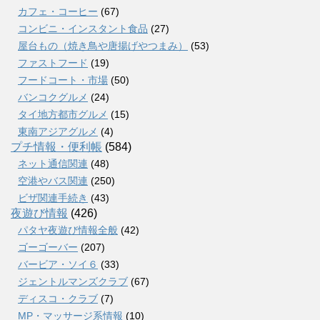
カフェ・コーヒー
(67)
コンビニ・インスタント食品
(27)
屋台もの（焼き鳥や唐揚げやつまみ）
(53)
ファストフード
(19)
フードコート・市場
(50)
バンコクグルメ
(24)
タイ地方都市グルメ
(15)
東南アジアグルメ
(4)
プチ情報・便利帳
(584)
ネット通信関連
(48)
空港やバス関連
(250)
ビザ関連手続き
(43)
夜遊び情報
(426)
パタヤ夜遊び情報全般
(42)
ゴーゴーバー
(207)
バービア・ソイ６
(33)
ジェントルマンズクラブ
(67)
ディスコ・クラブ
(7)
MP・マッサージ系情報
(10)