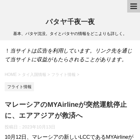
パタヤ千夜一夜
基本、パタヤ沈没。タイとパタヤの情報をどこよりも詳しく。
！
当サイトは広告を利用しています。リンク先を通じ
て当サイトに収益がもたらされることがあります。
HOME
>
タイ入国情報
>
フライト情報
>
フライト情報
マレーシアのMYAirlineが突然運航停止
に、エアアジアが救済へ
投稿日：
2023年10月13日
10月12日、マレーシアの新しいLCCであるMYAirlineが