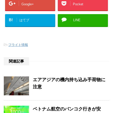
Google+
Pocket
B!
はてブ
LINE
-
フライト情報
関連記事
エアアジアの機内持ち込み手荷物に
注意
ベトナム航空のバンコク行きが安