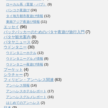
ローカル系（置屋・パブ）
(9)
バンコク夜遊び
(24)
タイ地方都市夜遊び情報
(12)
東南アジア夜遊び情報
(11)
エッセイ
(96)
バックパッカーのためのパタヤ夜遊び旅行入門
(7)
パタヤ観光案内
(8)
パタヤニュース
(22)
ウドンタニー
(30)
ウドンタニーホテル
(12)
ウドンタニーグルメ情報
(8)
ウドンタニー夜遊び情報
(3)
プーケット
(4)
シラチャー
(7)
フィリピン・アンヘレス関連
(63)
アンヘレス情報
(14)
アンへレスホテルレポート
(17)
アンヘレスグルメレポート
(16)
はじめてのアンヘレス
(2)
日本
(3)