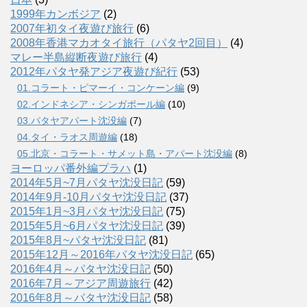
1999年カンボジア
(2)
2007年初タイ夜遊び旅行
(6)
2008年香港マカオタイ旅行（パタヤ2回目）
(4)
マレー半島縦断夜遊び旅行
(4)
2012年パタヤ発アジア夜遊び紀行
(53)
01.コラート・ピマーイ・コンケーン編
(9)
02.インドネシア・シンガポール編
(10)
03.パタヤアパート沈没編
(7)
04.タイ・ラオス周遊編
(18)
05.北京・コラート・サメット島・アパート沈没編
(8)
ヨーロッパ番外編プラハ
(1)
2014年5月~7月パタヤ沈没日記
(59)
2014年9月-10月パタヤ沈没日記
(37)
2015年1月~3月パタヤ沈没日記
(75)
2015年5月~6月パタヤ沈没日記
(39)
2015年8月~パタヤ沈没日記
(81)
2015年12月～2016年パタヤ沈没日記
(65)
2016年4月～パタヤ沈没日記
(50)
2016年7月～アジア周遊旅行
(42)
2016年8月～パタヤ沈没日記
(58)