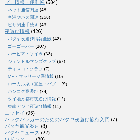
プチ情報・便利帳
(584)
ネット通信関連
(48)
空港やバス関連
(250)
ビザ関連手続き
(43)
夜遊び情報
(426)
パタヤ夜遊び情報全般
(42)
ゴーゴーバー
(207)
バービア・ソイ６
(33)
ジェントルマンズクラブ
(67)
ディスコ・クラブ
(7)
MP・マッサージ系情報
(10)
ローカル系（置屋・パブ）
(9)
バンコク夜遊び
(24)
タイ地方都市夜遊び情報
(12)
東南アジア夜遊び情報
(11)
エッセイ
(96)
バックパッカーのためのパタヤ夜遊び旅行入門
(7)
パタヤ観光案内
(8)
パタヤニュース
(22)
ウドンタニー
(30)