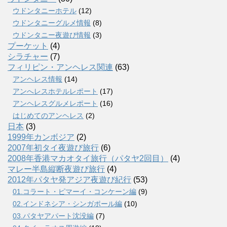
ウドンタニーホテル
(12)
ウドンタニーグルメ情報
(8)
ウドンタニー夜遊び情報
(3)
プーケット
(4)
シラチャー
(7)
フィリピン・アンヘレス関連
(63)
アンヘレス情報
(14)
アンへレスホテルレポート
(17)
アンヘレスグルメレポート
(16)
はじめてのアンヘレス
(2)
日本
(3)
1999年カンボジア
(2)
2007年初タイ夜遊び旅行
(6)
2008年香港マカオタイ旅行（パタヤ2回目）
(4)
マレー半島縦断夜遊び旅行
(4)
2012年パタヤ発アジア夜遊び紀行
(53)
01.コラート・ピマーイ・コンケーン編
(9)
02.インドネシア・シンガポール編
(10)
03.パタヤアパート沈没編
(7)