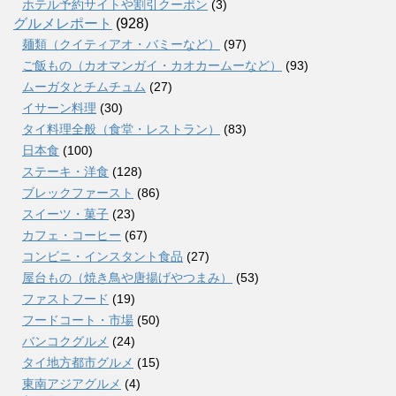
ホテル予約サイトや割引クーポン
(3)
グルメレポート
(928)
麺類（クイティアオ・バミーなど）
(97)
ご飯もの（カオマンガイ・カオカームーなど）
(93)
ムーガタとチムチュム
(27)
イサーン料理
(30)
タイ料理全般（食堂・レストラン）
(83)
日本食
(100)
ステーキ・洋食
(128)
ブレックファースト
(86)
スイーツ・菓子
(23)
カフェ・コーヒー
(67)
コンビニ・インスタント食品
(27)
屋台もの（焼き鳥や唐揚げやつまみ）
(53)
ファストフード
(19)
フードコート・市場
(50)
バンコクグルメ
(24)
タイ地方都市グルメ
(15)
東南アジアグルメ
(4)