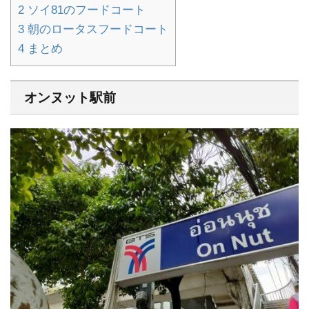
2
ソイ81のフードコート
3
朝のロータスフードコート
4
まとめ
オンヌット駅前