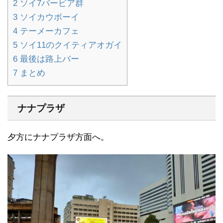
2
ソイ7バービア群
3
ソイカウボーイ
4
テーメーカフェ
5
ソイ11のクイティアオガイ
6
最後は路上バー
7
まとめ
ナナプラザ
夕方にナナプラザ方面へ。