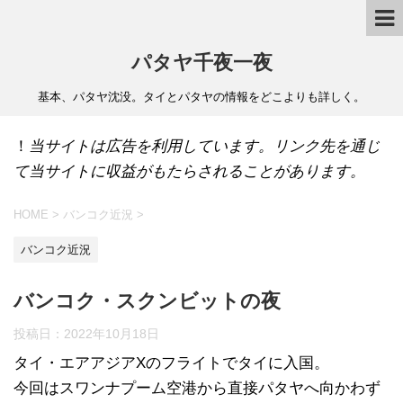
パタヤ千夜一夜
基本、パタヤ沈没。タイとパタヤの情報をどこよりも詳しく。
！
当サイトは広告を利用しています。リンク先を通じ
て当サイトに収益がもたらされることがあります。
HOME
>
バンコク近況
>
バンコク近況
バンコク・スクンビットの夜
投稿日：
2022年10月18日
タイ・エアアジアXのフライトでタイに入国。
今回はスワンナプーム空港から直接パタヤへ向かわず