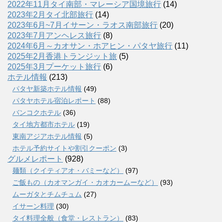
2022年11月タイ南部・マレーシア国境旅行
(14)
2023年2月タイ北部旅行
(14)
2023年6月~7月イサーン・ラオス南部旅行
(20)
2023年7月アンヘレス旅行
(8)
2024年6月～カオサン・ホアヒン・パタヤ旅行
(11)
2025年2月香港トランジット旅
(5)
2025年3月プーケット旅行
(6)
ホテル情報
(213)
パタヤ新築ホテル情報
(49)
パタヤホテル宿泊レポート
(88)
バンコクホテル
(36)
タイ地方都市ホテル
(19)
東南アジアホテル情報
(5)
ホテル予約サイトや割引クーポン
(3)
グルメレポート
(928)
麺類（クイティアオ・バミーなど）
(97)
ご飯もの（カオマンガイ・カオカームーなど）
(93)
ムーガタとチムチュム
(27)
イサーン料理
(30)
タイ料理全般（食堂・レストラン）
(83)