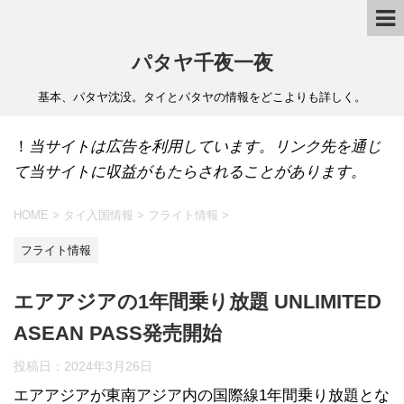
パタヤ千夜一夜
基本、パタヤ沈没。タイとパタヤの情報をどこよりも詳しく。
！
当サイトは広告を利用しています。リンク先を通じ
て当サイトに収益がもたらされることがあります。
HOME
>
タイ入国情報
>
フライト情報
>
フライト情報
エアアジアの1年間乗り放題 UNLIMITED
ASEAN PASS発売開始
投稿日：
2024年3月26日
エアアジアが東南アジア内の国際線1年間乗り放題とな