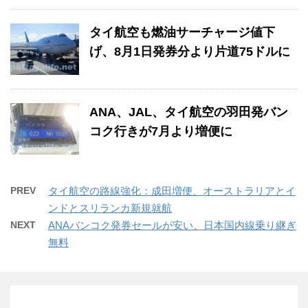
タイ航空も燃油サーチャージ値下
げ、8月1日発券分より片道75ドルに
ANA、JAL、タイ航空の羽田発バン
コク行きが7月より増便に
PREV
タイ航空の路線強化：成田増便、オーストラリアとイ
ンドとスリランカ新規就航
NEXT
ANAバンコク発券セールが安い、日本国内線乗り継ぎ
無料