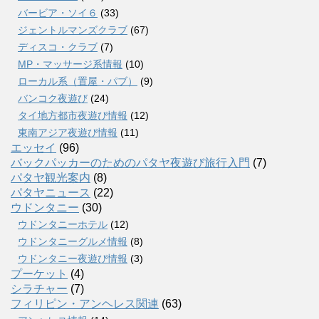
バービア・ソイ６
(33)
ジェントルマンズクラブ
(67)
ディスコ・クラブ
(7)
MP・マッサージ系情報
(10)
ローカル系（置屋・パブ）
(9)
バンコク夜遊び
(24)
タイ地方都市夜遊び情報
(12)
東南アジア夜遊び情報
(11)
エッセイ
(96)
バックパッカーのためのパタヤ夜遊び旅行入門
(7)
パタヤ観光案内
(8)
パタヤニュース
(22)
ウドンタニー
(30)
ウドンタニーホテル
(12)
ウドンタニーグルメ情報
(8)
ウドンタニー夜遊び情報
(3)
プーケット
(4)
シラチャー
(7)
フィリピン・アンヘレス関連
(63)