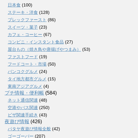
日本食
(100)
ステーキ・洋食
(128)
ブレックファースト
(86)
スイーツ・菓子
(23)
カフェ・コーヒー
(67)
コンビニ・インスタント食品
(27)
屋台もの（焼き鳥や唐揚げやつまみ）
(53)
ファストフード
(19)
フードコート・市場
(50)
バンコクグルメ
(24)
タイ地方都市グルメ
(15)
東南アジアグルメ
(4)
プチ情報・便利帳
(584)
ネット通信関連
(48)
空港やバス関連
(250)
ビザ関連手続き
(43)
夜遊び情報
(426)
パタヤ夜遊び情報全般
(42)
ゴーゴーバー
(207)