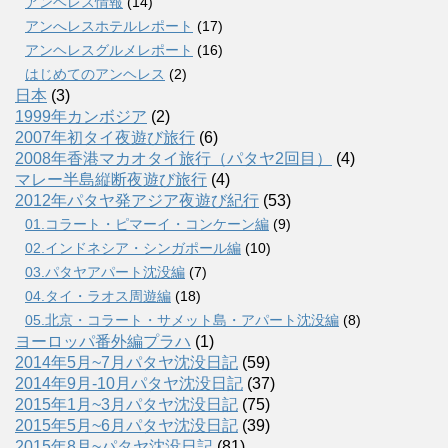
アンヘレス情報
(14)
アンへレスホテルレポート
(17)
アンヘレスグルメレポート
(16)
はじめてのアンヘレス
(2)
日本
(3)
1999年カンボジア
(2)
2007年初タイ夜遊び旅行
(6)
2008年香港マカオタイ旅行（パタヤ2回目）
(4)
マレー半島縦断夜遊び旅行
(4)
2012年パタヤ発アジア夜遊び紀行
(53)
01.コラート・ピマーイ・コンケーン編
(9)
02.インドネシア・シンガポール編
(10)
03.パタヤアパート沈没編
(7)
04.タイ・ラオス周遊編
(18)
05.北京・コラート・サメット島・アパート沈没編
(8)
ヨーロッパ番外編プラハ
(1)
2014年5月~7月パタヤ沈没日記
(59)
2014年9月-10月パタヤ沈没日記
(37)
2015年1月~3月パタヤ沈没日記
(75)
2015年5月~6月パタヤ沈没日記
(39)
2015年8月~パタヤ沈没日記
(81)