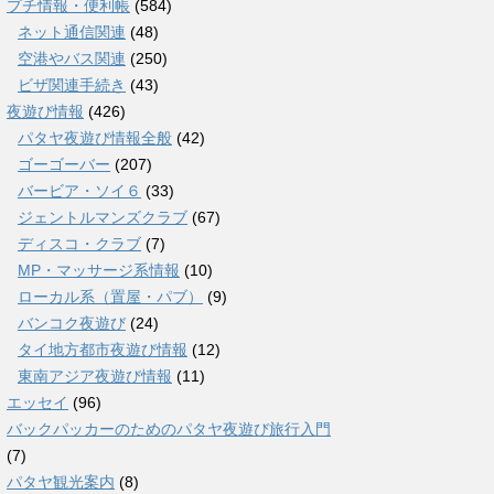
プチ情報・便利帳
(584)
ネット通信関連
(48)
空港やバス関連
(250)
ビザ関連手続き
(43)
夜遊び情報
(426)
パタヤ夜遊び情報全般
(42)
ゴーゴーバー
(207)
バービア・ソイ６
(33)
ジェントルマンズクラブ
(67)
ディスコ・クラブ
(7)
MP・マッサージ系情報
(10)
ローカル系（置屋・パブ）
(9)
バンコク夜遊び
(24)
タイ地方都市夜遊び情報
(12)
東南アジア夜遊び情報
(11)
エッセイ
(96)
バックパッカーのためのパタヤ夜遊び旅行入門
(7)
パタヤ観光案内
(8)