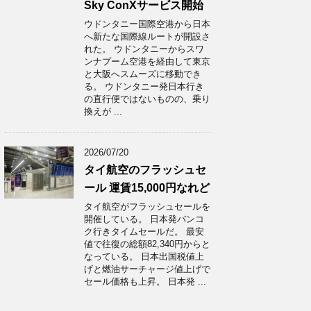
Sky ConXサービス開始
ウドンタニー国際空港から日本
へ新たな国際線ルートが開設さ
れた。 ウドンタニーからスワ
ンナプーム空港を経由して東京
と大阪へスムーズに移動でき
る。 ウドンタニー発日本行き
の直行便ではないものの、乗り
換えが ...
2026/07/20
タイ航空のフラッシュセ
ール 運賃15,000円なれど
タイ航空がフラッシュセールを
開催している。 日本発バンコ
ク行きタイムセールだ。 最安
値で往復の総額82,340円からと
なっている。 日本出国税値上
げと燃油サーチャージ値上げで
セール価格も上昇。 日本発 ...