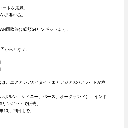
シートを用意。
を提供する。
EAN国際線は総額54リンギットより。
28円からとなる。
日
日
場合は、エアアジアXとタイ・エアアジアXのフライトが利
ルボルン、シドニー、パース、オークランド）、インド
99リンギットで販売。
3年10月28日まで。