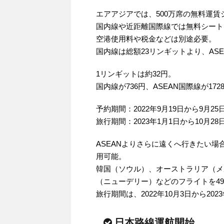
エアアジアでは、500万席の無料運賃
国内線や近距離国際線では無料シート
空港使用料や税金などは別途必要。
国内線は総額23リンギットより、AS
1リンギットは約32円。
国内線が736円、ASEAN国際線が17
予約期間：2022年9月19日から9月25
旅行期間：2023年1月1日から10月28
ASEANよりさらに遠くへ行きたい
用可能。
韓国（ソウル）、オーストラリア（メ
（ニューデリー）などのフライトを4
旅行期間は、2022年10月3日から202
日本路線運航開始