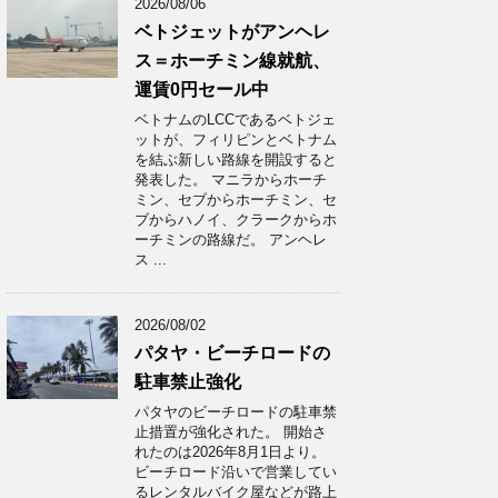
2026/08/06
ベトジェットがアンヘレ
ス＝ホーチミン線就航、
運賃0円セール中
ベトナムのLCCであるベトジェ
ットが、フィリピンとベトナム
を結ぶ新しい路線を開設すると
発表した。 マニラからホーチ
ミン、セブからホーチミン、セ
ブからハノイ、クラークからホ
ーチミンの路線だ。 アンヘレ
ス ...
2026/08/02
パタヤ・ビーチロードの
駐車禁止強化
パタヤのビーチロードの駐車禁
止措置が強化された。 開始さ
れたのは2026年8月1日より。
ビーチロード沿いで営業してい
るレンタルバイク屋などが路上