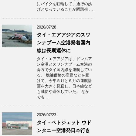
にバイクを駐輪して、通行の妨
げとなっていることが問題視 ...
2026/07/28
タイ・エアアジアのスワ
ンナプーム空港発着国内
線は長期運休に
タイ・エアアジアは、ドンムア
ン空港とスワンナプーム空港の
両方でタイ国内線を運航してい
る。 燃油価格の高騰などを受
けて、今年５月と６月の運航計
画を大きく見直し、日本線など
も減便や運休していた。 なか
でも ...
2026/07/23
タイ・ベトジェット ウド
ンタニー空港発日本行き