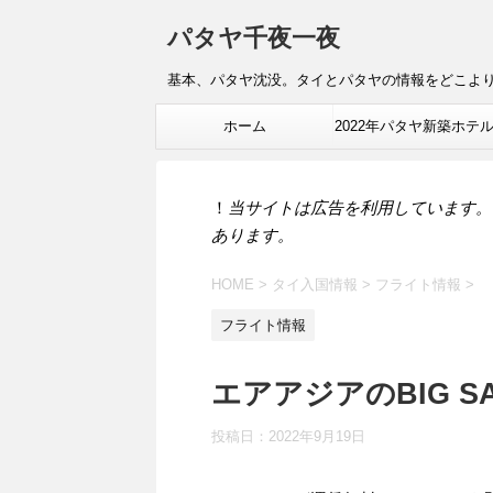
パタヤ千夜一夜
基本、パタヤ沈没。タイとパタヤの情報をどこよ
ホーム
2022年パタヤ新築ホテ
報
！
当サイトは広告を利用しています。
あります。
HOME
>
タイ入国情報
>
フライト情報
>
フライト情報
エアアジアのBIG S
投稿日：
2022年9月19日