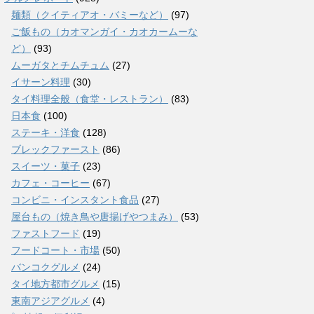
麺類（クイティアオ・バミーなど）
(97)
ご飯もの（カオマンガイ・カオカームーな
ど）
(93)
ムーガタとチムチュム
(27)
イサーン料理
(30)
タイ料理全般（食堂・レストラン）
(83)
日本食
(100)
ステーキ・洋食
(128)
ブレックファースト
(86)
スイーツ・菓子
(23)
カフェ・コーヒー
(67)
コンビニ・インスタント食品
(27)
屋台もの（焼き鳥や唐揚げやつまみ）
(53)
ファストフード
(19)
フードコート・市場
(50)
バンコクグルメ
(24)
タイ地方都市グルメ
(15)
東南アジアグルメ
(4)