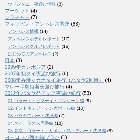
ウドンタニー夜遊び情報
(3)
プーケット
(4)
シラチャー
(7)
フィリピン・アンヘレス関連
(63)
アンヘレス情報
(14)
アンへレスホテルレポート
(17)
アンヘレスグルメレポート
(16)
はじめてのアンヘレス
(2)
日本
(3)
1999年カンボジア
(2)
2007年初タイ夜遊び旅行
(6)
2008年香港マカオタイ旅行（パタヤ2回目）
(4)
マレー半島縦断夜遊び旅行
(4)
2012年パタヤ発アジア夜遊び紀行
(53)
01.コラート・ピマーイ・コンケーン編
(9)
02.インドネシア・シンガポール編
(10)
03.パタヤアパート沈没編
(7)
04.タイ・ラオス周遊編
(18)
05.北京・コラート・サメット島・アパート沈没編
(8)
ヨーロッパ番外編プラハ
(1)