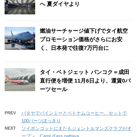
へ 夏ダイヤより
燃油サーチャージ値下げでタイ航空
プロモーション価格がさらにお安
く、日本発で往復7万円台に
タイ・ベトジェット バンコク＝成田
直行便を増便 11月6日より、運賃0バ
ーツセール
PREV
パタヤでバインミーとベトナムコーヒー、セットで
100バーツぽっきり
NEXT
ソイボンコットにまたもジェントルマンズクラブがオ
ープン、Carré d'ass pattaya