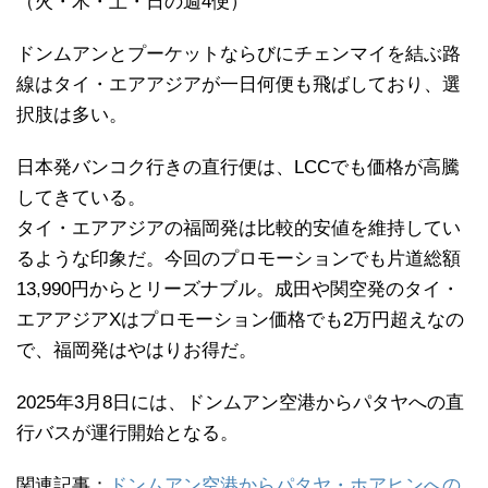
（火・木・土・日の週4便）
ドンムアンとプーケットならびにチェンマイを結ぶ路
線はタイ・エアアジアが一日何便も飛ばしており、選
択肢は多い。
日本発バンコク行きの直行便は、LCCでも価格が高騰
してきている。
タイ・エアアジアの福岡発は比較的安値を維持してい
るような印象だ。今回のプロモーションでも片道総額
13,990円からとリーズナブル。成田や関空発のタイ・
エアアジアXはプロモーション価格でも2万円超えなの
で、福岡発はやはりお得だ。
2025年3月8日には、ドンムアン空港からパタヤへの直
行バスが運行開始となる。
関連記事：
ドンムアン空港からパタヤ・ホアヒンへの