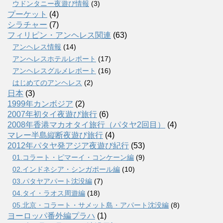
ウドンタニー夜遊び情報
(3)
プーケット
(4)
シラチャー
(7)
フィリピン・アンヘレス関連
(63)
アンヘレス情報
(14)
アンへレスホテルレポート
(17)
アンヘレスグルメレポート
(16)
はじめてのアンヘレス
(2)
日本
(3)
1999年カンボジア
(2)
2007年初タイ夜遊び旅行
(6)
2008年香港マカオタイ旅行（パタヤ2回目）
(4)
マレー半島縦断夜遊び旅行
(4)
2012年パタヤ発アジア夜遊び紀行
(53)
01.コラート・ピマーイ・コンケーン編
(9)
02.インドネシア・シンガポール編
(10)
03.パタヤアパート沈没編
(7)
04.タイ・ラオス周遊編
(18)
05.北京・コラート・サメット島・アパート沈没編
(8)
ヨーロッパ番外編プラハ
(1)