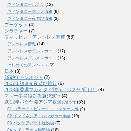
ウドンタニーホテル
(12)
ウドンタニーグルメ情報
(8)
ウドンタニー夜遊び情報
(3)
プーケット
(4)
シラチャー
(7)
フィリピン・アンヘレス関連
(63)
アンヘレス情報
(14)
アンへレスホテルレポート
(17)
アンヘレスグルメレポート
(16)
はじめてのアンヘレス
(2)
日本
(3)
1999年カンボジア
(2)
2007年初タイ夜遊び旅行
(6)
2008年香港マカオタイ旅行（パタヤ2回目）
(4)
マレー半島縦断夜遊び旅行
(4)
2012年パタヤ発アジア夜遊び紀行
(53)
01.コラート・ピマーイ・コンケーン編
(9)
02.インドネシア・シンガポール編
(10)
03.パタヤアパート沈没編
(7)
04.タイ・ラオス周遊編
(18)