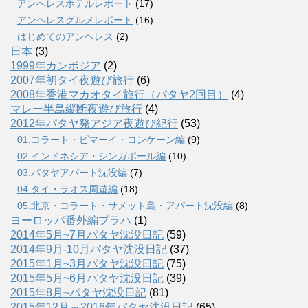
アンへレスホテルレポート
(17)
アンヘレスグルメレポート
(16)
はじめてのアンヘレス
(2)
日本
(3)
1999年カンボジア
(2)
2007年初タイ夜遊び旅行
(6)
2008年香港マカオタイ旅行（パタヤ2回目）
(4)
マレー半島縦断夜遊び旅行
(4)
2012年パタヤ発アジア夜遊び紀行
(53)
01.コラート・ピマーイ・コンケーン編
(9)
02.インドネシア・シンガポール編
(10)
03.パタヤアパート沈没編
(7)
04.タイ・ラオス周遊編
(18)
05.北京・コラート・サメット島・アパート沈没編
(8)
ヨーロッパ番外編プラハ
(1)
2014年5月~7月パタヤ沈没日記
(59)
2014年9月-10月パタヤ沈没日記
(37)
2015年1月~3月パタヤ沈没日記
(75)
2015年5月~6月パタヤ沈没日記
(39)
2015年8月~パタヤ沈没日記
(81)
2015年12月～2016年パタヤ沈没日記
(65)