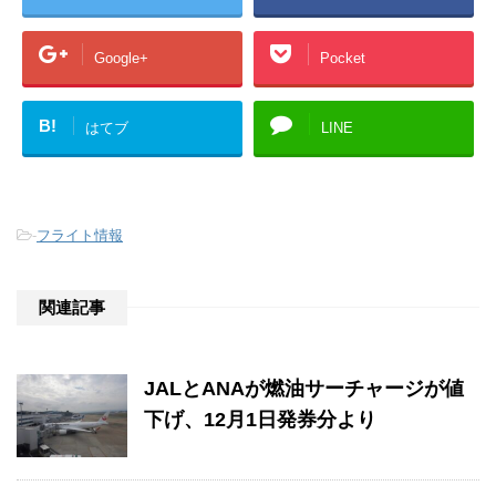
Google+
Pocket
B!
はてブ
LINE
-
フライト情報
関連記事
JALとANAが燃油サーチャージが値
下げ、12月1日発券分より