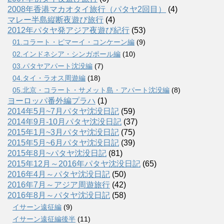
2008年香港マカオタイ旅行（パタヤ2回目）
(4)
マレー半島縦断夜遊び旅行
(4)
2012年パタヤ発アジア夜遊び紀行
(53)
01.コラート・ピマーイ・コンケーン編
(9)
02.インドネシア・シンガポール編
(10)
03.パタヤアパート沈没編
(7)
04.タイ・ラオス周遊編
(18)
05.北京・コラート・サメット島・アパート沈没編
(8)
ヨーロッパ番外編プラハ
(1)
2014年5月~7月パタヤ沈没日記
(59)
2014年9月-10月パタヤ沈没日記
(37)
2015年1月~3月パタヤ沈没日記
(75)
2015年5月~6月パタヤ沈没日記
(39)
2015年8月~パタヤ沈没日記
(81)
2015年12月～2016年パタヤ沈没日記
(65)
2016年4月～パタヤ沈没日記
(50)
2016年7月～アジア周遊旅行
(42)
2016年8月～パタヤ沈没日記
(58)
イサーン遠征編
(9)
イサーン遠征編後半
(11)