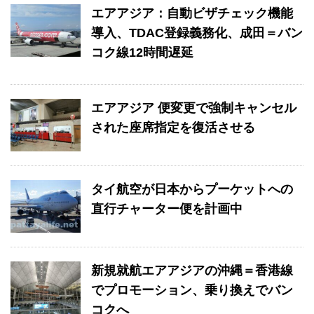
エアアジア：自動ビザチェック機能
導入、TDAC登録義務化、成田＝バン
コク線12時間遅延
エアアジア 便変更で強制キャンセル
された座席指定を復活させる
タイ航空が日本からプーケットへの
直行チャーター便を計画中
新規就航エアアジアの沖縄＝香港線
でプロモーション、乗り換えでバン
コクへ