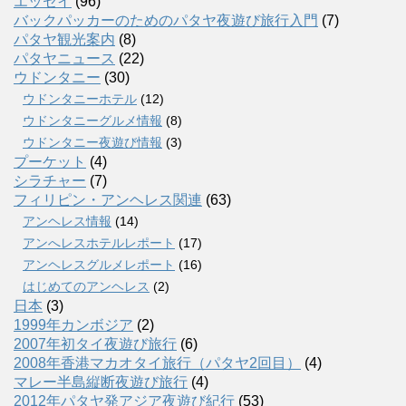
エッセイ
(96)
バックパッカーのためのパタヤ夜遊び旅行入門
(7)
パタヤ観光案内
(8)
パタヤニュース
(22)
ウドンタニー
(30)
ウドンタニーホテル
(12)
ウドンタニーグルメ情報
(8)
ウドンタニー夜遊び情報
(3)
プーケット
(4)
シラチャー
(7)
フィリピン・アンヘレス関連
(63)
アンヘレス情報
(14)
アンへレスホテルレポート
(17)
アンヘレスグルメレポート
(16)
はじめてのアンヘレス
(2)
日本
(3)
1999年カンボジア
(2)
2007年初タイ夜遊び旅行
(6)
2008年香港マカオタイ旅行（パタヤ2回目）
(4)
マレー半島縦断夜遊び旅行
(4)
2012年パタヤ発アジア夜遊び紀行
(53)