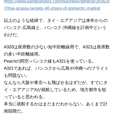
https://www.bangkokpost.com/business/general/263618
7/thai-airasia-targets-40-share-of-domestic-market
以上のような経緯で、タイ・エアアジアは来年からの
バンコク-広島線と、バンコク-沖縄線を計画中という
わけだ。
A320は座席数の少ない短中距離線用で、A321は座席数
の多い中距離線用。
Peachの関空-バンコク線もA321を使っている。
A321であれば、バンコクから広島や沖縄へのフライト
も問題ない。
なんなら大阪や東京へも飛ばせるはずだが、すでにタ
イ・エアアジアXが就航しているため、地方都市を狙
っていると思われる。
本当に就航するかはまだまだわからない。あくまで計
画段階だ。