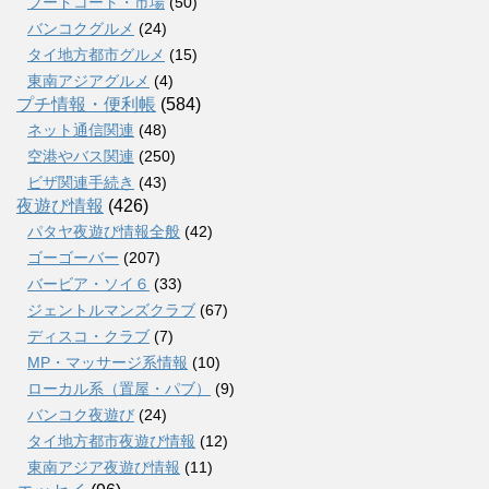
フードコート・市場
(50)
バンコクグルメ
(24)
タイ地方都市グルメ
(15)
東南アジアグルメ
(4)
プチ情報・便利帳
(584)
ネット通信関連
(48)
空港やバス関連
(250)
ビザ関連手続き
(43)
夜遊び情報
(426)
パタヤ夜遊び情報全般
(42)
ゴーゴーバー
(207)
バービア・ソイ６
(33)
ジェントルマンズクラブ
(67)
ディスコ・クラブ
(7)
MP・マッサージ系情報
(10)
ローカル系（置屋・パブ）
(9)
バンコク夜遊び
(24)
タイ地方都市夜遊び情報
(12)
東南アジア夜遊び情報
(11)