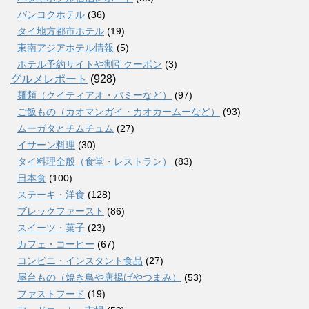
バンコクホテル
(36)
タイ地方都市ホテル
(19)
東南アジアホテル情報
(5)
ホテル予約サイトや割引クーポン
(3)
グルメレポート
(928)
麺類（クイティアオ・バミーなど）
(97)
ご飯もの（カオマンガイ・カオカームーなど）
(93)
ムーガタとチムチュム
(27)
イサーン料理
(30)
タイ料理全般（食堂・レストラン）
(83)
日本食
(100)
ステーキ・洋食
(128)
ブレックファースト
(86)
スイーツ・菓子
(23)
カフェ・コーヒー
(67)
コンビニ・インスタント食品
(27)
屋台もの（焼き鳥や唐揚げやつまみ）
(53)
ファストフード
(19)