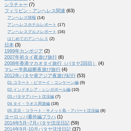
シラチャー
(7)
フィリピン・アンヘレス関連
(63)
アンヘレス情報
(14)
アンへレスホテルレポート
(17)
アンヘレスグルメレポート
(16)
はじめてのアンヘレス
(2)
日本
(3)
1999年カンボジア
(2)
2007年初タイ夜遊び旅行
(6)
2008年香港マカオタイ旅行（パタヤ2回目）
(4)
マレー半島縦断夜遊び旅行
(4)
2012年パタヤ発アジア夜遊び紀行
(53)
01.コラート・ピマーイ・コンケーン編
(9)
02.インドネシア・シンガポール編
(10)
03.パタヤアパート沈没編
(7)
04.タイ・ラオス周遊編
(18)
05.北京・コラート・サメット島・アパート沈没編
(8)
ヨーロッパ番外編プラハ
(1)
2014年5月~7月パタヤ沈没日記
(59)
2014年9月-10月パタヤ沈没日記
(37)