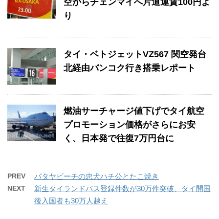
空からチェンマイへ片道運賃100円よ
り
タイ・ベトジェットVZ567 関空発台
北経由バンコク行き搭乗レポート
燃油サーチャージ値下げでタイ航空
プロモーション価格がさらにお安
く、日本発で往復7万円台に
PREV
パタヤビーチの忠犬ハチ公とたこ焼き
NEXT
新生タイランドパス登録件数が30万件突破、タイ開国
後入国者も30万人越え