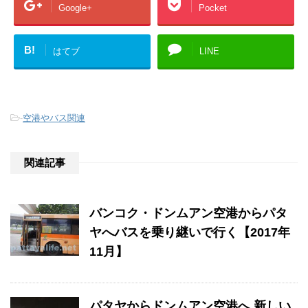
Google+
Pocket
B!
はてブ
LINE
-
空港やバス関連
関連記事
バンコク・ドンムアン空港からパタ
ヤへバスを乗り継いで行く【2017年
11月】
パタヤからドンムアン空港へ 新しい