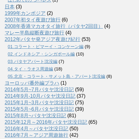
はじめてのアンヘレス
(2)
日本
(3)
1999年カンボジア
(2)
2007年初タイ夜遊び旅行
(6)
2008年香港マカオタイ旅行（パタヤ2回目）
(4)
マレー半島縦断夜遊び旅行
(4)
2012年パタヤ発アジア夜遊び紀行
(53)
01.コラート・ピマーイ・コンケーン編
(9)
02.インドネシア・シンガポール編
(10)
03.パタヤアパート沈没編
(7)
04.タイ・ラオス周遊編
(18)
05.北京・コラート・サメット島・アパート沈没編
(8)
ヨーロッパ番外編プラハ
(1)
2014年5月~7月パタヤ沈没日記
(59)
2014年9月-10月パタヤ沈没日記
(37)
2015年1月~3月パタヤ沈没日記
(75)
2015年5月~6月パタヤ沈没日記
(39)
2015年8月~パタヤ沈没日記
(81)
2015年12月～2016年パタヤ沈没日記
(65)
2016年4月～パタヤ沈没日記
(50)
2016年7月～アジア周遊旅行
(42)