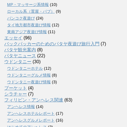
MP・マッサージ系情報
(10)
ローカル系（置屋・パブ）
(9)
バンコク夜遊び
(24)
タイ地方都市夜遊び情報
(12)
東南アジア夜遊び情報
(11)
エッセイ
(96)
バックパッカーのためのパタヤ夜遊び旅行入門
(7)
パタヤ観光案内
(8)
パタヤニュース
(22)
ウドンタニー
(30)
ウドンタニーホテル
(12)
ウドンタニーグルメ情報
(8)
ウドンタニー夜遊び情報
(3)
プーケット
(4)
シラチャー
(7)
フィリピン・アンヘレス関連
(63)
アンヘレス情報
(14)
アンへレスホテルレポート
(17)
アンヘレスグルメレポート
(16)