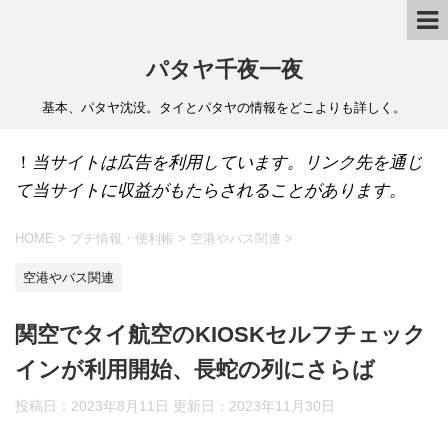
パタヤ千夜一夜
基本、パタヤ沈没。タイとパタヤの情報をどこよりも詳しく。
！
当サイトは広告を利用しています。リンク先を通じ
て当サイトに収益がもたらされることがあります。
HOME
>
プチ情報・便利帳
>
空港やバス関連
>
空港やバス関連
関空でタイ航空のKIOSKセルフチェック
インが利用開始、長蛇の列にさらば
投稿日：2023年8月11日 更新日：
2023年11月30日