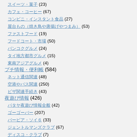
スイーツ・菓子
(23)
カフェ・コーヒー
(67)
コンビニ・インスタント食品
(27)
屋台もの（焼き鳥や唐揚げやつまみ）
(53)
ファストフード
(19)
フードコート・市場
(50)
バンコクグルメ
(24)
タイ地方都市グルメ
(15)
東南アジアグルメ
(4)
プチ情報・便利帳
(584)
ネット通信関連
(48)
空港やバス関連
(250)
ビザ関連手続き
(43)
夜遊び情報
(426)
パタヤ夜遊び情報全般
(42)
ゴーゴーバー
(207)
バービア・ソイ６
(33)
ジェントルマンズクラブ
(67)
ディスコ・クラブ
(7)