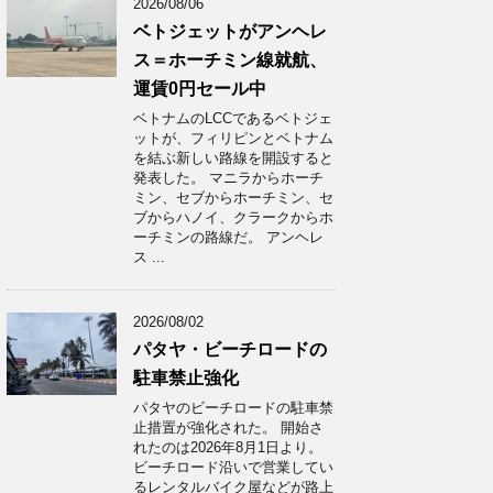
2026/08/06
ベトジェットがアンヘレ
ス＝ホーチミン線就航、
運賃0円セール中
ベトナムのLCCであるベトジェ
ットが、フィリピンとベトナム
を結ぶ新しい路線を開設すると
発表した。 マニラからホーチ
ミン、セブからホーチミン、セ
ブからハノイ、クラークからホ
ーチミンの路線だ。 アンヘレ
ス ...
2026/08/02
パタヤ・ビーチロードの
駐車禁止強化
パタヤのビーチロードの駐車禁
止措置が強化された。 開始さ
れたのは2026年8月1日より。
ビーチロード沿いで営業してい
るレンタルバイク屋などが路上