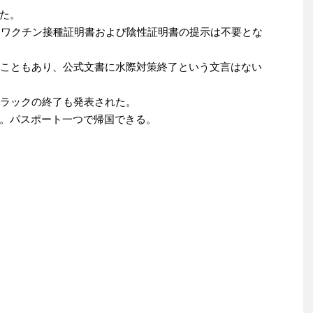
た。
は、ワクチン接種証明書および陰性証明書の提示は不要とな
ることもあり、公式文書に水際対策終了という文言はない
ァストトラックの終了も発表された。
。パスポート一つで帰国できる。