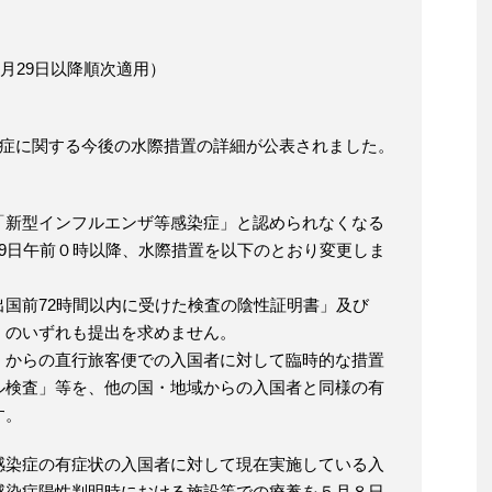
4月29日以降順次適用）
染症に関する今後の水際措置の詳細が公表されました。
「新型インフルエンザ等感染症」と認められなくなる
9日午前０時以降、水際措置を以下のとおり変更しま
国前72時間以内に受けた検査の陰性証明書」及び
」のいずれも提出を求めません。
）からの直行旅客便での入国者に対して臨時的な措置
ル検査」等を、他の国・地域からの入国者と同様の有
す。
感染症の有症状の入国者に対して現在実施している入
感染症陽性判明時における施設等での療養を５月８日