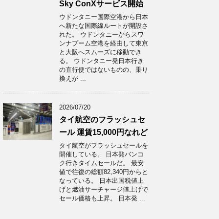
Sky ConXサービス開始
ウドンタニー国際空港から日本
へ新たな国際線ルートが開設さ
れた。 ウドンタニーからスワ
ンナプーム空港を経由して東京
と大阪へスムーズに移動でき
る。 ウドンタニー発日本行き
の直行便ではないものの、乗り
換えが ...
2026/07/20
タイ航空のフラッシュセ
ール 運賃15,000円なれど
タイ航空がフラッシュセールを
開催している。 日本発バンコ
ク行きタイムセールだ。 最安
値で往復の総額82,340円からと
なっている。 日本出国税値上
げと燃油サーチャージ値上げで
セール価格も上昇。 日本発 ...