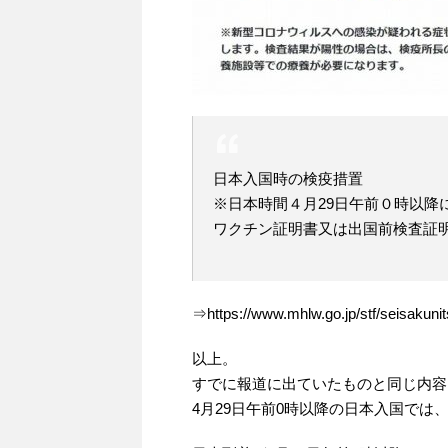
日本入国時の検疫措置
※日本時間４月29日午前０時以降
ワクチン証明書又は出国前検査証
⇒https://www.mhlw.go.jp/stf/seisakun
以上。
すでに報道に出ていたものと同じ内容
4月29日午前0時以降の日本入国で