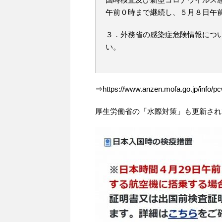
午前０時まで継続し、５月８日午
３．外務省の感染症危険情報につ
い。
⇒https://www.anzen.mofa.go.jp/info/p
厚生労働省の「水際対策」も更新され