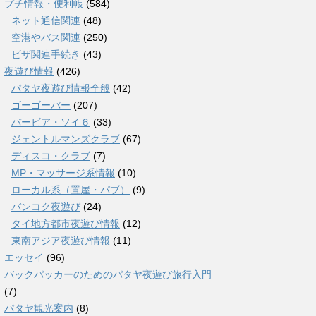
プチ情報・便利帳
(584)
ネット通信関連
(48)
空港やバス関連
(250)
ビザ関連手続き
(43)
夜遊び情報
(426)
パタヤ夜遊び情報全般
(42)
ゴーゴーバー
(207)
バービア・ソイ６
(33)
ジェントルマンズクラブ
(67)
ディスコ・クラブ
(7)
MP・マッサージ系情報
(10)
ローカル系（置屋・パブ）
(9)
バンコク夜遊び
(24)
タイ地方都市夜遊び情報
(12)
東南アジア夜遊び情報
(11)
エッセイ
(96)
バックパッカーのためのパタヤ夜遊び旅行入門
(7)
パタヤ観光案内
(8)