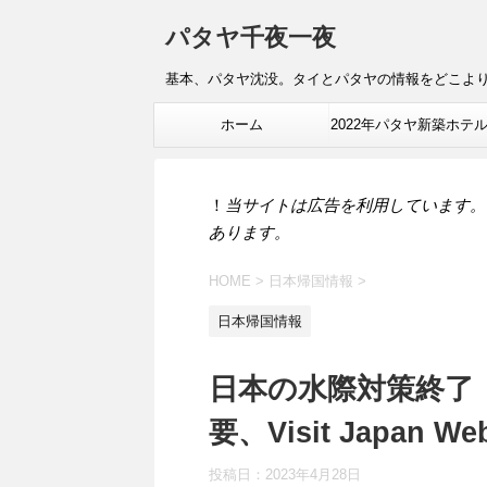
パタヤ千夜一夜
基本、パタヤ沈没。タイとパタヤの情報をどこよ
ホーム
2022年パタヤ新築ホテ
報
！
当サイトは広告を利用しています。
あります。
HOME
>
日本帰国情報
>
日本帰国情報
日本の水際対策終了：
要、Visit Japa
投稿日：
2023年4月28日