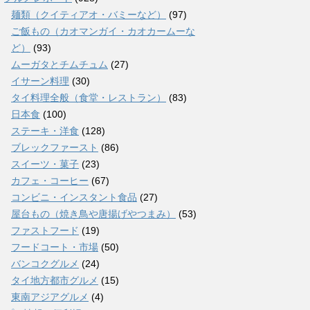
麺類（クイティアオ・バミーなど）
(97)
ご飯もの（カオマンガイ・カオカームーな
ど）
(93)
ムーガタとチムチュム
(27)
イサーン料理
(30)
タイ料理全般（食堂・レストラン）
(83)
日本食
(100)
ステーキ・洋食
(128)
ブレックファースト
(86)
スイーツ・菓子
(23)
カフェ・コーヒー
(67)
コンビニ・インスタント食品
(27)
屋台もの（焼き鳥や唐揚げやつまみ）
(53)
ファストフード
(19)
フードコート・市場
(50)
バンコクグルメ
(24)
タイ地方都市グルメ
(15)
東南アジアグルメ
(4)