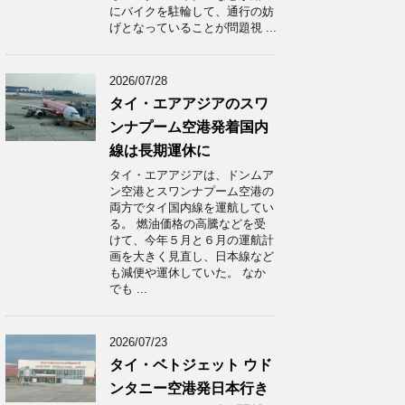
にバイクを駐輪して、通行の妨
げとなっていることが問題視 ...
2026/07/28
タイ・エアアジアのスワ
ンナプーム空港発着国内
線は長期運休に
タイ・エアアジアは、ドンムア
ン空港とスワンナプーム空港の
両方でタイ国内線を運航してい
る。 燃油価格の高騰などを受
けて、今年５月と６月の運航計
画を大きく見直し、日本線など
も減便や運休していた。 なか
でも ...
2026/07/23
タイ・ベトジェット ウド
ンタニー空港発日本行き