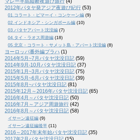
マレー半島縦断夜遊び旅行
(4)
2012年パタヤ発アジア夜遊び紀行
(53)
01.コラート・ピマーイ・コンケーン編
(9)
02.インドネシア・シンガポール編
(10)
03.パタヤアパート沈没編
(7)
04.タイ・ラオス周遊編
(18)
05.北京・コラート・サメット島・アパート沈没編
(8)
ヨーロッパ番外編プラハ
(1)
2014年5月~7月パタヤ沈没日記
(59)
2014年9月-10月パタヤ沈没日記
(37)
2015年1月~3月パタヤ沈没日記
(75)
2015年5月~6月パタヤ沈没日記
(39)
2015年8月~パタヤ沈没日記
(81)
2015年12月～2016年パタヤ沈没日記
(65)
2016年4月～パタヤ沈没日記
(50)
2016年7月～アジア周遊旅行
(42)
2016年8月～パタヤ沈没日記
(58)
イサーン遠征編
(9)
イサーン遠征編後半
(11)
2016～2017年末年始パタヤ沈没日記
(35)
2017年2月パタヤ沈没日記
(15)