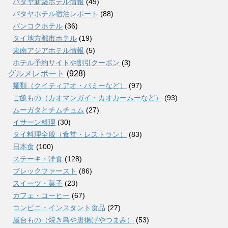
パタヤ新築ホテル情報
(49)
パタヤホテル宿泊レポート
(88)
バンコクホテル
(36)
タイ地方都市ホテル
(19)
東南アジアホテル情報
(5)
ホテル予約サイトや割引クーポン
(3)
グルメレポート
(928)
麺類（クイティアオ・バミーなど）
(97)
ご飯もの（カオマンガイ・カオカームーなど）
(93)
ムーガタとチムチュム
(27)
イサーン料理
(30)
タイ料理全般（食堂・レストラン）
(83)
日本食
(100)
ステーキ・洋食
(128)
ブレックファースト
(86)
スイーツ・菓子
(23)
カフェ・コーヒー
(67)
コンビニ・インスタント食品
(27)
屋台もの（焼き鳥や唐揚げやつまみ）
(53)