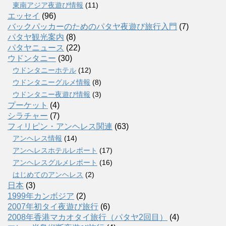
東南アジア夜遊び情報
(11)
エッセイ
(96)
バックパッカーのためのパタヤ夜遊び旅行入門
(7)
パタヤ観光案内
(8)
パタヤニュース
(22)
ウドンタニー
(30)
ウドンタニーホテル
(12)
ウドンタニーグルメ情報
(8)
ウドンタニー夜遊び情報
(3)
プーケット
(4)
シラチャー
(7)
フィリピン・アンヘレス関連
(63)
アンヘレス情報
(14)
アンへレスホテルレポート
(17)
アンヘレスグルメレポート
(16)
はじめてのアンヘレス
(2)
日本
(3)
1999年カンボジア
(2)
2007年初タイ夜遊び旅行
(6)
2008年香港マカオタイ旅行（パタヤ2回目）
(4)