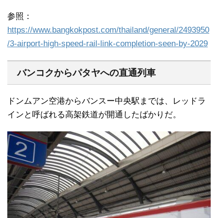
参照：
https://www.bangkokpost.com/thailand/general/2493950
/3-airport-high-speed-rail-link-completion-seen-by-2029
バンコクからパタヤへの直通列車
ドンムアン空港からバンスー中央駅までは、レッドラ
インと呼ばれる高架鉄道が開通したばかりだ。