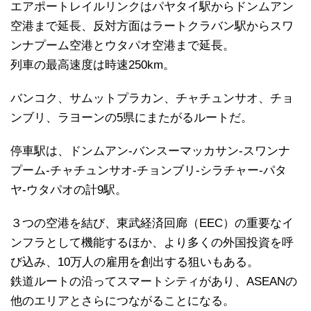
エアポートレイルリンクはパヤタイ駅からドンムアン
空港まで延長、反対方面はラートクラバン駅からスワ
ンナプーム空港とウタパオ空港まで延長。
列車の最高速度は時速250km。
バンコク、サムットプラカン、チャチュンサオ、チョ
ンブリ、ラヨーンの5県にまたがるルートだ。
停車駅は、ドンムアン-バンスーマッカサン-スワンナ
プーム-チャチュンサオ-チョンブリ-シラチャー-パタ
ヤ-ウタパオの計9駅。
３つの空港を結び、東武経済回廊（EEC）の重要なイ
ンフラとして機能するほか、より多くの外国投資を呼
び込み、10万人の雇用を創出する狙いもある。
鉄道ルートの沿ってスマートシティがあり、ASEANの
他のエリアとさらにつながることになる。