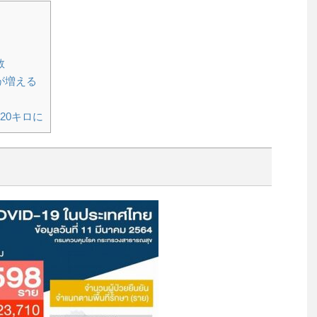
数
が増える
20キロに