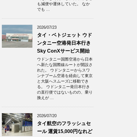
も減便や運休していた。 なか
でも ...
2026/07/23
タイ・ベトジェット ウド
ンタニー空港発日本行き
Sky ConXサービス開始
ウドンタニー国際空港から日本
へ新たな国際線ルートが開設さ
れた。 ウドンタニーからスワ
ンナプーム空港を経由して東京
と大阪へスムーズに移動でき
る。 ウドンタニー発日本行き
の直行便ではないものの、乗り
換えが ...
2026/07/20
タイ航空のフラッシュセ
ール 運賃15,000円なれど