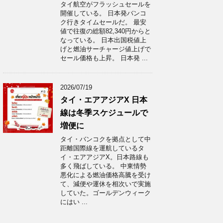
タイ航空がフラッシュセールを
開催している。 日本発バンコ
ク行きタイムセールだ。 最安
値で往復の総額82,340円からと
なっている。 日本出国税値上
げと燃油サーチャージ値上げで
セール価格も上昇。 日本発 ...
2026/07/19
タイ・エアアジアX 日本
線は冬季スケジュールで
増便に
タイ・バンコクを拠点として中
距離国際線を運航しているタ
イ・エアアジアX。日本路線も
多く飛ばしている。 中東情勢
悪化による燃油価格高騰を受け
て、減便や運休を相次いで実施
していた。ゴールデンウィーク
にはい ...