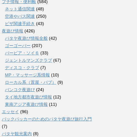
プチ情報・便利帳
(584)
ネット通信関連
(48)
空港やバス関連
(250)
ビザ関連手続き
(43)
夜遊び情報
(426)
パタヤ夜遊び情報全般
(42)
ゴーゴーバー
(207)
バービア・ソイ６
(33)
ジェントルマンズクラブ
(67)
ディスコ・クラブ
(7)
MP・マッサージ系情報
(10)
ローカル系（置屋・パブ）
(9)
バンコク夜遊び
(24)
タイ地方都市夜遊び情報
(12)
東南アジア夜遊び情報
(11)
エッセイ
(96)
バックパッカーのためのパタヤ夜遊び旅行入門
(7)
パタヤ観光案内
(8)