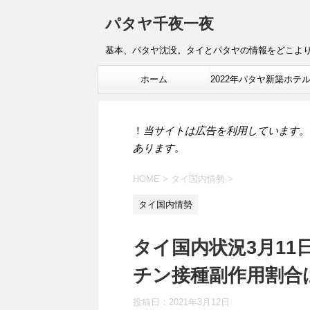
パタヤ千夜一夜
基本、パタヤ沈没。タイとパタヤの情報をどこよ
ホーム
2022年パタヤ新築ホテ
報
！
当サイトは広告を利用しています。
あります。
HOME
>
タイ国内情勢
>
タイ国内情勢
タイ国内状況3月11
チン接種副作用割合は
投稿日：
2021年3月12日