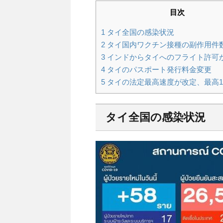
目次
1
タイ全国の感染状況
2
タイ国内ワクチン接種の副作用件
3
インドからタイへのフライト許可
4
タイのパスポート発行料金変更
5
タイの法定最高速度が改定、最高1
タイ全国の感染状況