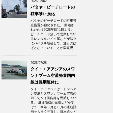
2026/08/02
パタヤ・ビーチロードの
駐車禁止強化
パタヤのビーチロードの駐車禁
止措置が強化された。 開始さ
れたのは2026年8月1日より。
ビーチロード沿いで営業してい
るレンタルバイク屋などが路上
にバイクを駐輪して、通行の妨
げとなっていることが問題視 ...
2026/07/28
タイ・エアアジアのスワ
ンナプーム空港発着国内
線は長期運休に
タイ・エアアジアは、ドンムア
ン空港とスワンナプーム空港の
両方でタイ国内線を運航してい
る。 燃油価格の高騰などを受
けて、今年５月と６月の運航計
画を大きく見直し、日本線など