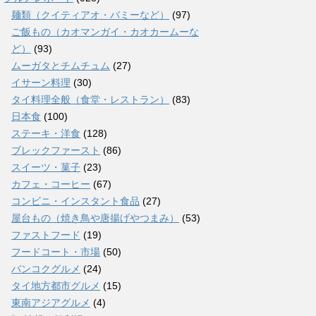
麺類（クイティアオ・バミーなど）
(97)
ご飯もの（カオマンガイ・カオカームーな
ど）
(93)
ムーガタとチムチュム
(27)
イサーン料理
(30)
タイ料理全般（食堂・レストラン）
(83)
日本食
(100)
ステーキ・洋食
(128)
ブレックファースト
(86)
スイーツ・菓子
(23)
カフェ・コーヒー
(67)
コンビニ・インスタント食品
(27)
屋台もの（焼き鳥や唐揚げやつまみ）
(53)
ファストフード
(19)
フードコート・市場
(50)
バンコクグルメ
(24)
タイ地方都市グルメ
(15)
東南アジアグルメ
(4)