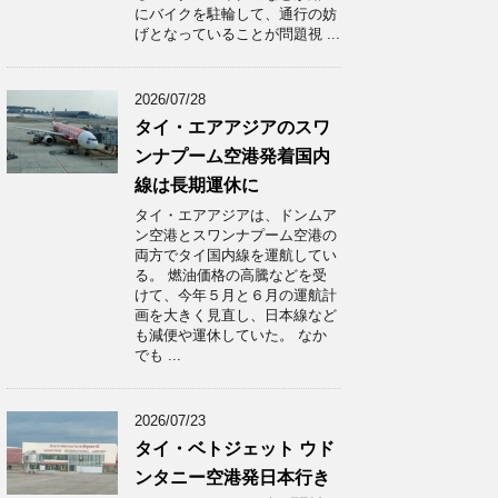
にバイクを駐輪して、通行の妨
げとなっていることが問題視 ...
2026/07/28
タイ・エアアジアのスワ
ンナプーム空港発着国内
線は長期運休に
タイ・エアアジアは、ドンムア
ン空港とスワンナプーム空港の
両方でタイ国内線を運航してい
る。 燃油価格の高騰などを受
けて、今年５月と６月の運航計
画を大きく見直し、日本線など
も減便や運休していた。 なか
でも ...
2026/07/23
タイ・ベトジェット ウド
ンタニー空港発日本行き