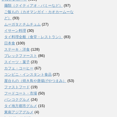
麺類（クイティアオ・バミーなど）
(97)
ご飯もの（カオマンガイ・カオカームーな
ど）
(93)
ムーガタとチムチュム
(27)
イサーン料理
(30)
タイ料理全般（食堂・レストラン）
(83)
日本食
(100)
ステーキ・洋食
(128)
ブレックファースト
(86)
スイーツ・菓子
(23)
カフェ・コーヒー
(67)
コンビニ・インスタント食品
(27)
屋台もの（焼き鳥や唐揚げやつまみ）
(53)
ファストフード
(19)
フードコート・市場
(50)
バンコクグルメ
(24)
タイ地方都市グルメ
(15)
東南アジアグルメ
(4)