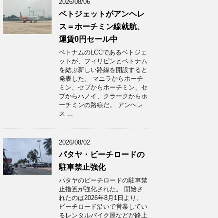
2026/08/06
ベトジェットがアンヘレ
ス＝ホーチミン線就航、
運賃0円セール中
ベトナムのLCCであるベトジェ
ットが、フィリピンとベトナム
を結ぶ新しい路線を開設すると
発表した。 マニラからホーチ
ミン、セブからホーチミン、セ
ブからハノイ、クラークからホ
ーチミンの路線だ。 アンヘレ
ス ...
2026/08/02
パタヤ・ビーチロードの
駐車禁止強化
パタヤのビーチロードの駐車禁
止措置が強化された。 開始さ
れたのは2026年8月1日より。
ビーチロード沿いで営業してい
るレンタルバイク屋などが路上