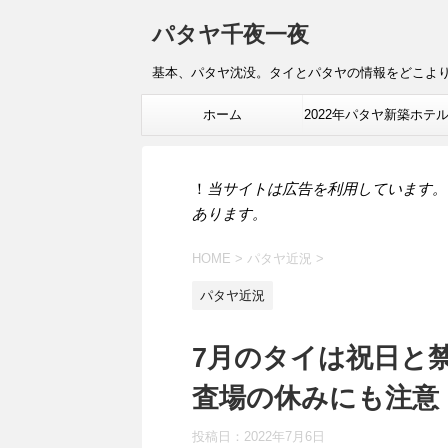
パタヤ千夜一夜
基本、パタヤ沈没。タイとパタヤの情報をどこよ
ホーム
2022年パタヤ新築ホテ
報
！
当サイトは広告を利用しています。
あります。
HOME
>
パタヤ近況
>
パタヤ近況
7月のタイは祝日と
査場の休みにも注意
投稿日：
2022年7月6日