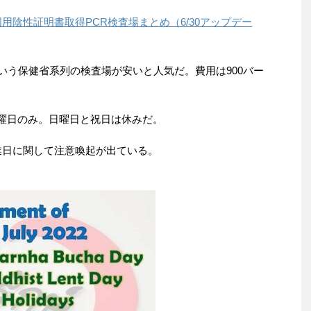
用陰性証明書取得PCR検査場まとめ（6/30アップデー
h Unitという保健省系列の検査場が安いと人気だ。費用は900バー
から土曜日のみ。日曜日と祝日は休みだ。
と営業日に関して注意喚起が出ている。