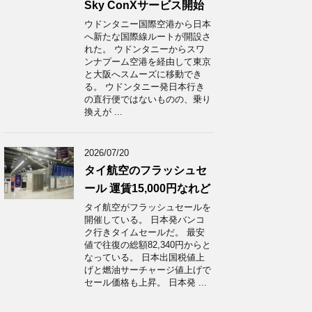
Sky ConXサービス開始
ウドンタニー国際空港から日本
へ新たな国際線ルートが開設さ
れた。 ウドンタニーからスワ
ンナプーム空港を経由して東京
と大阪へスムーズに移動でき
る。 ウドンタニー発日本行き
の直行便ではないものの、乗り
換えが ...
2026/07/20
タイ航空のフラッシュセ
ール 運賃15,000円なれど
タイ航空がフラッシュセールを
開催している。 日本発バンコ
ク行きタイムセールだ。 最安
値で往復の総額82,340円からと
なっている。 日本出国税値上
げと燃油サーチャージ値上げで
セール価格も上昇。 日本発 ...