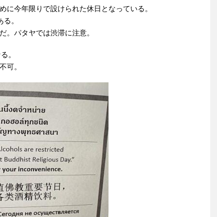
めに今年限りで設けられた休日となっている。
ある。
だ。パタヤでは渋滞に注意。
なる。
不可。