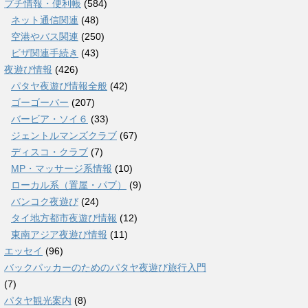
プチ情報・便利帳
(584)
ネット通信関連
(48)
空港やバス関連
(250)
ビザ関連手続き
(43)
夜遊び情報
(426)
パタヤ夜遊び情報全般
(42)
ゴーゴーバー
(207)
バービア・ソイ６
(33)
ジェントルマンズクラブ
(67)
ディスコ・クラブ
(7)
MP・マッサージ系情報
(10)
ローカル系（置屋・パブ）
(9)
バンコク夜遊び
(24)
タイ地方都市夜遊び情報
(12)
東南アジア夜遊び情報
(11)
エッセイ
(96)
バックパッカーのためのパタヤ夜遊び旅行入門
(7)
パタヤ観光案内
(8)