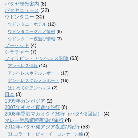
パタヤ観光案内
(8)
パタヤニュース
(22)
ウドンタニー
(30)
ウドンタニーホテル
(12)
ウドンタニーグルメ情報
(8)
ウドンタニー夜遊び情報
(3)
プーケット
(4)
シラチャー
(7)
フィリピン・アンヘレス関連
(63)
アンヘレス情報
(14)
アンへレスホテルレポート
(17)
アンヘレスグルメレポート
(16)
はじめてのアンヘレス
(2)
日本
(3)
1999年カンボジア
(2)
2007年初タイ夜遊び旅行
(6)
2008年香港マカオタイ旅行（パタヤ2回目）
(4)
マレー半島縦断夜遊び旅行
(4)
2012年パタヤ発アジア夜遊び紀行
(53)
01.コラート・ピマーイ・コンケーン編
(9)