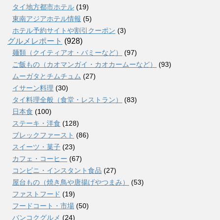
タイ地方都市ホテル
(19)
東南アジアホテル情報
(5)
ホテル予約サイトや割引クーポン
(3)
グルメレポート
(928)
麺類（クイティアオ・バミーなど）
(97)
ご飯もの（カオマンガイ・カオカームーなど）
(93)
ムーガタとチムチュム
(27)
イサーン料理
(30)
タイ料理全般（食堂・レストラン）
(83)
日本食
(100)
ステーキ・洋食
(128)
ブレックファースト
(86)
スイーツ・菓子
(23)
カフェ・コーヒー
(67)
コンビニ・インスタント食品
(27)
屋台もの（焼き鳥や唐揚げやつまみ）
(53)
ファストフード
(19)
フードコート・市場
(50)
バンコクグルメ
(24)