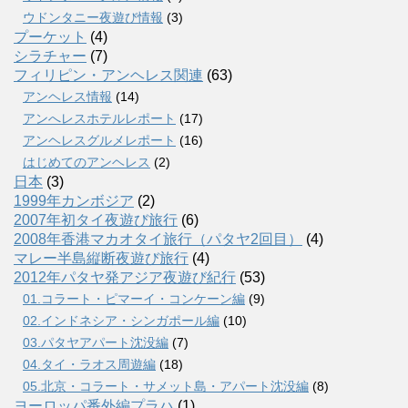
ウドンタニー夜遊び情報
(3)
プーケット
(4)
シラチャー
(7)
フィリピン・アンヘレス関連
(63)
アンヘレス情報
(14)
アンへレスホテルレポート
(17)
アンヘレスグルメレポート
(16)
はじめてのアンヘレス
(2)
日本
(3)
1999年カンボジア
(2)
2007年初タイ夜遊び旅行
(6)
2008年香港マカオタイ旅行（パタヤ2回目）
(4)
マレー半島縦断夜遊び旅行
(4)
2012年パタヤ発アジア夜遊び紀行
(53)
01.コラート・ピマーイ・コンケーン編
(9)
02.インドネシア・シンガポール編
(10)
03.パタヤアパート沈没編
(7)
04.タイ・ラオス周遊編
(18)
05.北京・コラート・サメット島・アパート沈没編
(8)
ヨーロッパ番外編プラハ
(1)