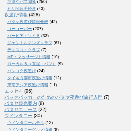
空港やバス関連
(250)
ビザ関連手続き
(43)
夜遊び情報
(426)
パタヤ夜遊び情報全般
(42)
ゴーゴーバー
(207)
バービア・ソイ６
(33)
ジェントルマンズクラブ
(67)
ディスコ・クラブ
(7)
MP・マッサージ系情報
(10)
ローカル系（置屋・パブ）
(9)
バンコク夜遊び
(24)
タイ地方都市夜遊び情報
(12)
東南アジア夜遊び情報
(11)
エッセイ
(96)
バックパッカーのためのパタヤ夜遊び旅行入門
(7)
パタヤ観光案内
(8)
パタヤニュース
(22)
ウドンタニー
(30)
ウドンタニーホテル
(12)
ウドンタニーグルメ情報
(8)