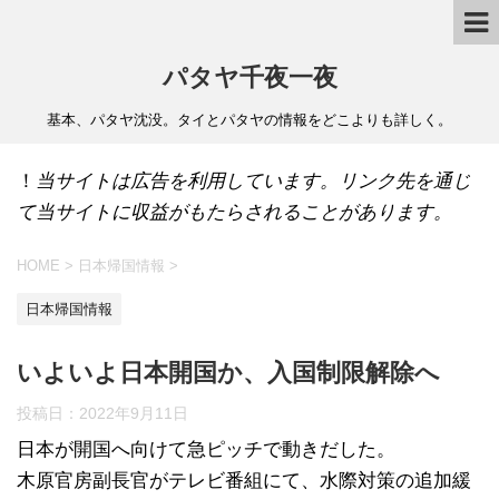
パタヤ千夜一夜
基本、パタヤ沈没。タイとパタヤの情報をどこよりも詳しく。
！
当サイトは広告を利用しています。リンク先を通じ
て当サイトに収益がもたらされることがあります。
HOME
>
日本帰国情報
>
日本帰国情報
いよいよ日本開国か、入国制限解除へ
投稿日：
2022年9月11日
日本が開国へ向けて急ピッチで動きだした。
木原官房副長官がテレビ番組にて、水際対策の追加緩