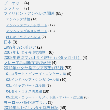
プーケット
(4)
シラチャー
(7)
フィリピン・アンヘレス関連
(63)
アンヘレス情報
(14)
アンへレスホテルレポート
(17)
アンヘレスグルメレポート
(16)
はじめてのアンヘレス
(2)
日本
(3)
1999年カンボジア
(2)
2007年初タイ夜遊び旅行
(6)
2008年香港マカオタイ旅行（パタヤ2回目）
(4)
マレー半島縦断夜遊び旅行
(4)
2012年パタヤ発アジア夜遊び紀行
(53)
01.コラート・ピマーイ・コンケーン編
(9)
02.インドネシア・シンガポール編
(10)
03.パタヤアパート沈没編
(7)
04.タイ・ラオス周遊編
(18)
05.北京・コラート・サメット島・アパート沈没編
(8)
ヨーロッパ番外編プラハ
(1)
2014年5月~7月パタヤ沈没日記
(59)