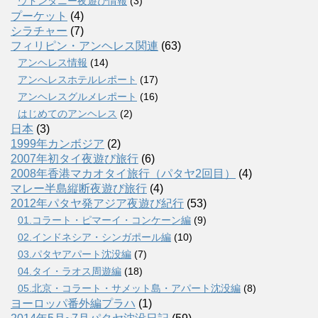
ウドンタニー夜遊び情報
(3)
プーケット
(4)
シラチャー
(7)
フィリピン・アンヘレス関連
(63)
アンヘレス情報
(14)
アンへレスホテルレポート
(17)
アンヘレスグルメレポート
(16)
はじめてのアンヘレス
(2)
日本
(3)
1999年カンボジア
(2)
2007年初タイ夜遊び旅行
(6)
2008年香港マカオタイ旅行（パタヤ2回目）
(4)
マレー半島縦断夜遊び旅行
(4)
2012年パタヤ発アジア夜遊び紀行
(53)
01.コラート・ピマーイ・コンケーン編
(9)
02.インドネシア・シンガポール編
(10)
03.パタヤアパート沈没編
(7)
04.タイ・ラオス周遊編
(18)
05.北京・コラート・サメット島・アパート沈没編
(8)
ヨーロッパ番外編プラハ
(1)