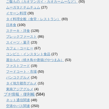
ご飯もの（カオマンガイ・カオカームーなど）
(93)
ムーガタとチムチュム
(27)
イサーン料理
(30)
タイ料理全般（食堂・レストラン）
(83)
日本食
(100)
ステーキ・洋食
(128)
ブレックファースト
(86)
スイーツ・菓子
(23)
カフェ・コーヒー
(67)
コンビニ・インスタント食品
(27)
屋台もの（焼き鳥や唐揚げやつまみ）
(53)
ファストフード
(19)
フードコート・市場
(50)
バンコクグルメ
(24)
タイ地方都市グルメ
(15)
東南アジアグルメ
(4)
プチ情報・便利帳
(584)
ネット通信関連
(48)
空港やバス関連
(250)