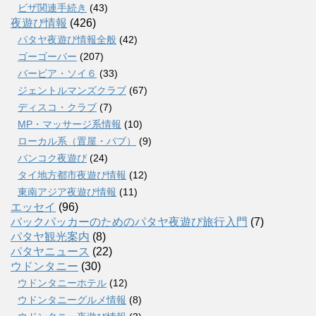
ビザ関連手続き
(43)
夜遊び情報
(426)
パタヤ夜遊び情報全般
(42)
ゴーゴーバー
(207)
バービア・ソイ６
(33)
ジェントルマンズクラブ
(67)
ディスコ・クラブ
(7)
MP・マッサージ系情報
(10)
ローカル系（置屋・パブ）
(9)
バンコク夜遊び
(24)
タイ地方都市夜遊び情報
(12)
東南アジア夜遊び情報
(11)
エッセイ
(96)
バックパッカーのためのパタヤ夜遊び旅行入門
(7)
パタヤ観光案内
(8)
パタヤニュース
(22)
ウドンタニー
(30)
ウドンタニーホテル
(12)
ウドンタニーグルメ情報
(8)