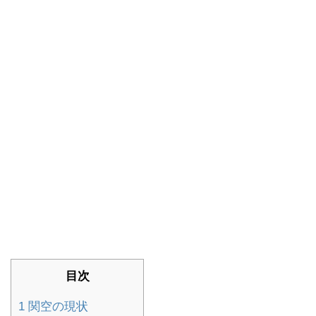
目次
1
関空の現状