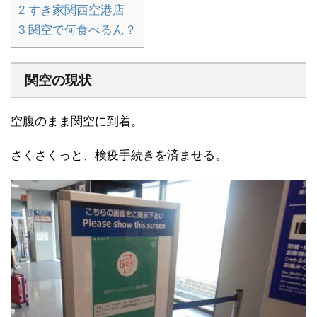
2
すき家関西空港店
3
関空で何食べるん？
関空の現状
空腹のまま関空に到着。
さくさくっと、検疫手続きを済ませる。