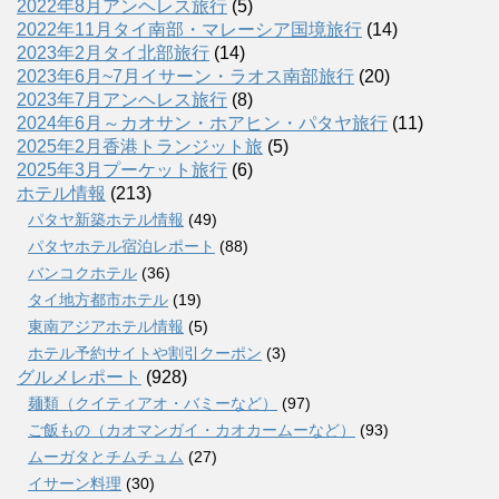
2022年8月アンヘレス旅行
(5)
2022年11月タイ南部・マレーシア国境旅行
(14)
2023年2月タイ北部旅行
(14)
2023年6月~7月イサーン・ラオス南部旅行
(20)
2023年7月アンヘレス旅行
(8)
2024年6月～カオサン・ホアヒン・パタヤ旅行
(11)
2025年2月香港トランジット旅
(5)
2025年3月プーケット旅行
(6)
ホテル情報
(213)
パタヤ新築ホテル情報
(49)
パタヤホテル宿泊レポート
(88)
バンコクホテル
(36)
タイ地方都市ホテル
(19)
東南アジアホテル情報
(5)
ホテル予約サイトや割引クーポン
(3)
グルメレポート
(928)
麺類（クイティアオ・バミーなど）
(97)
ご飯もの（カオマンガイ・カオカームーなど）
(93)
ムーガタとチムチュム
(27)
イサーン料理
(30)