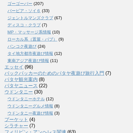
ゴーゴーバー
(207)
バービア・ソイ６
(33)
ジェントルマンズクラブ
(67)
ディスコ・クラブ
(7)
MP・マッサージ系情報
(10)
ローカル系（置屋・パブ）
(9)
バンコク夜遊び
(24)
タイ地方都市夜遊び情報
(12)
東南アジア夜遊び情報
(11)
エッセイ
(96)
バックパッカーのためのパタヤ夜遊び旅行入門
(7)
パタヤ観光案内
(8)
パタヤニュース
(22)
ウドンタニー
(30)
ウドンタニーホテル
(12)
ウドンタニーグルメ情報
(8)
ウドンタニー夜遊び情報
(3)
プーケット
(4)
シラチャー
(7)
フィリピン・アンヘレス関連
(63)