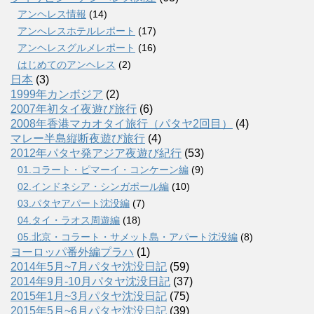
アンヘレス情報
(14)
アンへレスホテルレポート
(17)
アンヘレスグルメレポート
(16)
はじめてのアンヘレス
(2)
日本
(3)
1999年カンボジア
(2)
2007年初タイ夜遊び旅行
(6)
2008年香港マカオタイ旅行（パタヤ2回目）
(4)
マレー半島縦断夜遊び旅行
(4)
2012年パタヤ発アジア夜遊び紀行
(53)
01.コラート・ピマーイ・コンケーン編
(9)
02.インドネシア・シンガポール編
(10)
03.パタヤアパート沈没編
(7)
04.タイ・ラオス周遊編
(18)
05.北京・コラート・サメット島・アパート沈没編
(8)
ヨーロッパ番外編プラハ
(1)
2014年5月~7月パタヤ沈没日記
(59)
2014年9月-10月パタヤ沈没日記
(37)
2015年1月~3月パタヤ沈没日記
(75)
2015年5月~6月パタヤ沈没日記
(39)