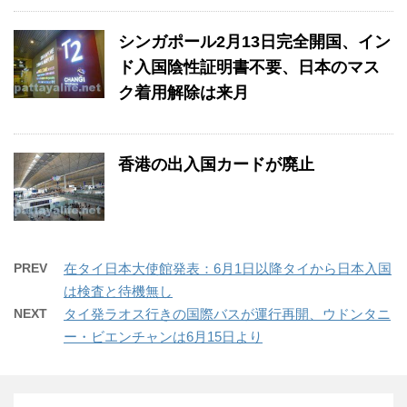
シンガポール2月13日完全開国、イン
ド入国陰性証明書不要、日本のマス
ク着用解除は来月
香港の出入国カードが廃止
PREV
在タイ日本大使館発表：6月1日以降タイから日本入国
は検査と待機無し
NEXT
タイ発ラオス行きの国際バスが運行再開、ウドンタニ
ー・ビエンチャンは6月15日より