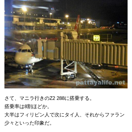
さて、マニラ行きのZ2 288に搭乗する。
搭乗率は8割ほどか。
大半はフィリピン人で次にタイ人、それからファラン
少々といった印象だ。