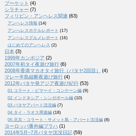
プーケット
(4)
シラチャー
(7)
フィリピン・アンヘレス関連
(63)
アンヘレス情報
(14)
アンへレスホテルレポート
(17)
アンヘレスグルメレポート
(16)
はじめてのアンヘレス
(2)
日本
(3)
1999年カンボジア
(2)
2007年初タイ夜遊び旅行
(6)
2008年香港マカオタイ旅行（パタヤ2回目）
(4)
マレー半島縦断夜遊び旅行
(4)
2012年パタヤ発アジア夜遊び紀行
(53)
01.コラート・ピマーイ・コンケーン編
(9)
02.インドネシア・シンガポール編
(10)
03.パタヤアパート沈没編
(7)
04.タイ・ラオス周遊編
(18)
05.北京・コラート・サメット島・アパート沈没編
(8)
ヨーロッパ番外編プラハ
(1)
2014年5月~7月パタヤ沈没日記
(59)