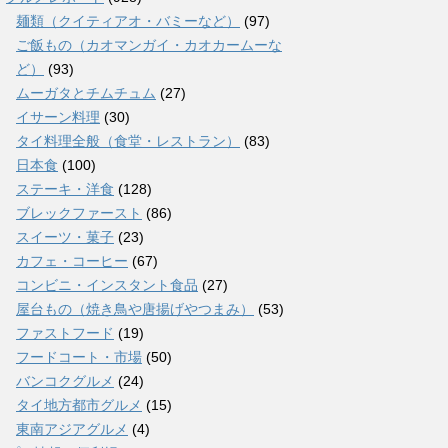
麺類（クイティアオ・バミーなど）
(97)
ご飯もの（カオマンガイ・カオカームーな
ど）
(93)
ムーガタとチムチュム
(27)
イサーン料理
(30)
タイ料理全般（食堂・レストラン）
(83)
日本食
(100)
ステーキ・洋食
(128)
ブレックファースト
(86)
スイーツ・菓子
(23)
カフェ・コーヒー
(67)
コンビニ・インスタント食品
(27)
屋台もの（焼き鳥や唐揚げやつまみ）
(53)
ファストフード
(19)
フードコート・市場
(50)
バンコクグルメ
(24)
タイ地方都市グルメ
(15)
東南アジアグルメ
(4)