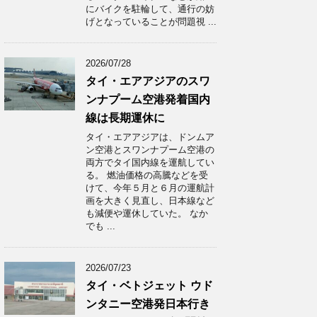
にバイクを駐輪して、通行の妨
げとなっていることが問題視 ...
2026/07/28
タイ・エアアジアのスワ
ンナプーム空港発着国内
線は長期運休に
タイ・エアアジアは、ドンムア
ン空港とスワンナプーム空港の
両方でタイ国内線を運航してい
る。 燃油価格の高騰などを受
けて、今年５月と６月の運航計
画を大きく見直し、日本線など
も減便や運休していた。 なか
でも ...
2026/07/23
タイ・ベトジェット ウド
ンタニー空港発日本行き