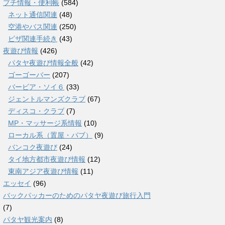
プチ情報・便利帳
(584)
ネット通信関連
(48)
空港やバス関連
(250)
ビザ関連手続き
(43)
夜遊び情報
(426)
パタヤ夜遊び情報全般
(42)
ゴーゴーバー
(207)
バービア・ソイ６
(33)
ジェントルマンズクラブ
(67)
ディスコ・クラブ
(7)
MP・マッサージ系情報
(10)
ローカル系（置屋・パブ）
(9)
バンコク夜遊び
(24)
タイ地方都市夜遊び情報
(12)
東南アジア夜遊び情報
(11)
エッセイ
(96)
バックパッカーのためのパタヤ夜遊び旅行入門
(7)
パタヤ観光案内
(8)