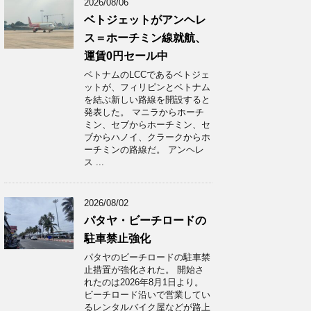
2026/08/06
ベトジェットがアンヘレ
ス＝ホーチミン線就航、
運賃0円セール中
ベトナムのLCCであるベトジェ
ットが、フィリピンとベトナム
を結ぶ新しい路線を開設すると
発表した。 マニラからホーチ
ミン、セブからホーチミン、セ
ブからハノイ、クラークからホ
ーチミンの路線だ。 アンヘレ
ス ...
2026/08/02
パタヤ・ビーチロードの
駐車禁止強化
パタヤのビーチロードの駐車禁
止措置が強化された。 開始さ
れたのは2026年8月1日より。
ビーチロード沿いで営業してい
るレンタルバイク屋などが路上