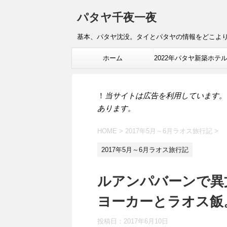
パタヤ千夜一夜
基本、パタヤ沈没。タイとパタヤの情報をどこよ
ホーム
2022年パタヤ新築ホテ
報
！
当サイトは広告を利用しています。
あります。
HOME
>
2017年5月～6月ラオス旅行記
>
2017年5月～6月ラオス旅行記
ルアンパバーンで異
ヨーカーとラオス飯
投稿日：
2017年6月10日