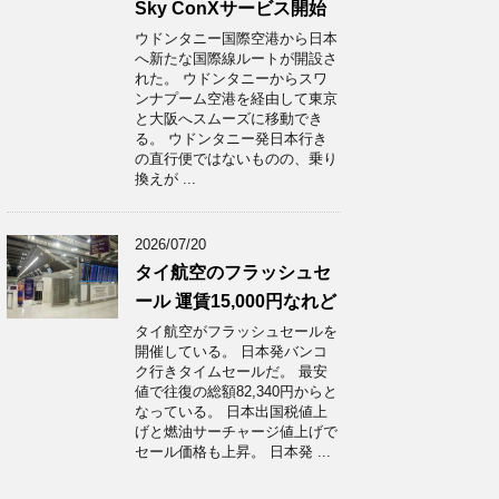
Sky ConXサービス開始
ウドンタニー国際空港から日本
へ新たな国際線ルートが開設さ
れた。 ウドンタニーからスワ
ンナプーム空港を経由して東京
と大阪へスムーズに移動でき
る。 ウドンタニー発日本行き
の直行便ではないものの、乗り
換えが ...
2026/07/20
タイ航空のフラッシュセ
ール 運賃15,000円なれど
タイ航空がフラッシュセールを
開催している。 日本発バンコ
ク行きタイムセールだ。 最安
値で往復の総額82,340円からと
なっている。 日本出国税値上
げと燃油サーチャージ値上げで
セール価格も上昇。 日本発 ...