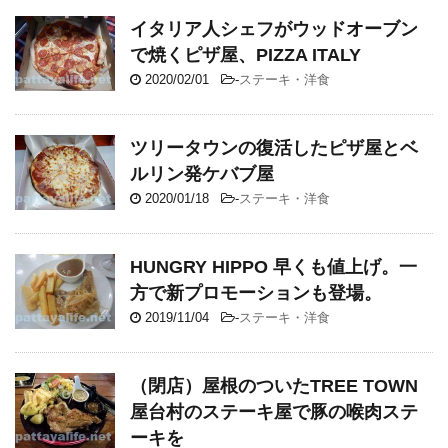
イタリア人シェフがウッドオーブン
で焼くピザ屋、PIZZA ITALY
2020/02/01
-
ステーキ・洋食
ツリータウンの復活したピザ屋とベ
ルリン発ケバブ屋
2020/01/18
-
ステーキ・洋食
HUNGRY HIPPO 早くも値上げ。一
方で新プロモーションも登場。
2019/11/04
-
ステーキ・洋食
（閉店）屋根のついたTREE TOWN
屋台村のステーキ屋で豚の喉肉ステ
ーキを