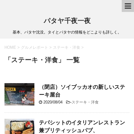
パタヤ千夜一夜
基本、パタヤ沈没。タイとパタヤの情報をどこよりも詳しく。
HOME
>
グルメレポート
>
ステーキ・洋食
>
「ステーキ・洋食」 一覧
（閉店）ソイブッカオの新しいステ
ーキ屋台
2020/08/04
-
ステーキ・洋食
テパシットのイタリアンレストラン
兼ブリティッシュパブ、