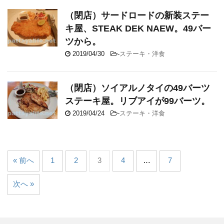
（閉店）サードロードの新装ステー
キ屋、STEAK DEK NAEW。49バー
ツから。
2019/04/30
-
ステーキ・洋食
（閉店）ソイアルノタイの49バーツ
ステーキ屋。リブアイが99バーツ。
2019/04/24
-
ステーキ・洋食
« 前へ
1
2
3
4
…
7
次へ »