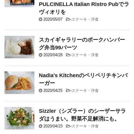
PULCINELLA Italian Ristro Pubでラ
ヴィオリを
2020/05/07
-
ステーキ・洋食
スカイギャラリーのポークハンバー
グ弁当99バーツ
2020/04/28
-
ステーキ・洋食
Nadia's Kitchenのペリペリチキンバ
ーガー
2020/04/25
-
ステーキ・洋食
Sizzler（シズラー）のシーザーサラ
ダはうまい。野菜不足解消にも。
2020/04/23
-
ステーキ・洋食