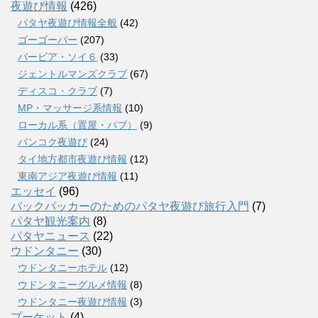
夜遊び情報
(426)
パタヤ夜遊び情報全般
(42)
ゴーゴーバー
(207)
バービア・ソイ６
(33)
ジェントルマンズクラブ
(67)
ディスコ・クラブ
(7)
MP・マッサージ系情報
(10)
ローカル系（置屋・パブ）
(9)
バンコク夜遊び
(24)
タイ地方都市夜遊び情報
(12)
東南アジア夜遊び情報
(11)
エッセイ
(96)
バックパッカーのためのパタヤ夜遊び旅行入門
(7)
パタヤ観光案内
(8)
パタヤニュース
(22)
ウドンタニー
(30)
ウドンタニーホテル
(12)
ウドンタニーグルメ情報
(8)
ウドンタニー夜遊び情報
(3)
プーケット
(4)