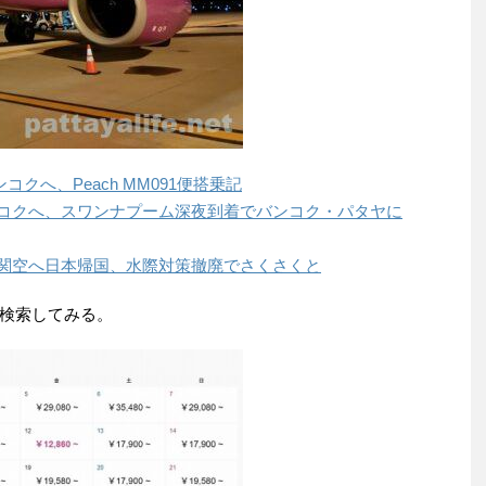
クへ、Peach MM091便搭乗記
バンコクへ、スワンナプーム深夜到着でバンコク・パタヤに
から関空へ日本帰国、水際対策撤廃でさくさくと
検索してみる。