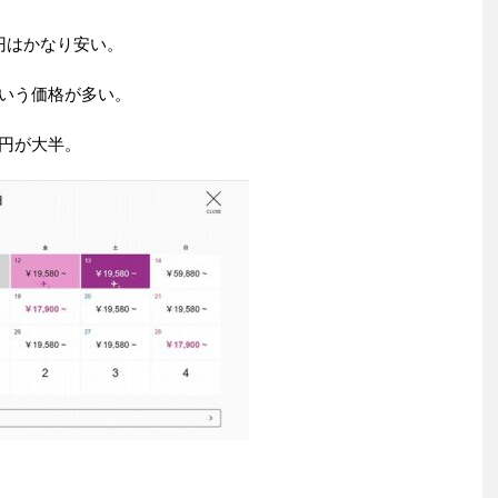
0円はかなり安い。
）という価格が多い。
0円が大半。