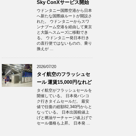
Sky ConXサービス開始
ウドンタニー国際空港から日本
へ新たな国際線ルートが開設さ
れた。 ウドンタニーからスワ
ンナプーム空港を経由して東京
と大阪へスムーズに移動でき
る。 ウドンタニー発日本行き
の直行便ではないものの、乗り
換えが ...
2026/07/20
タイ航空のフラッシュセ
ール 運賃15,000円なれど
タイ航空がフラッシュセールを
開催している。 日本発バンコ
ク行きタイムセールだ。 最安
値で往復の総額82,340円からと
なっている。 日本出国税値上
げと燃油サーチャージ値上げで
セール価格も上昇。 日本発 ...