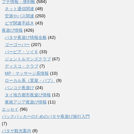
プチ情報・便利帳
(584)
ネット通信関連
(48)
空港やバス関連
(250)
ビザ関連手続き
(43)
夜遊び情報
(426)
パタヤ夜遊び情報全般
(42)
ゴーゴーバー
(207)
バービア・ソイ６
(33)
ジェントルマンズクラブ
(67)
ディスコ・クラブ
(7)
MP・マッサージ系情報
(10)
ローカル系（置屋・パブ）
(9)
バンコク夜遊び
(24)
タイ地方都市夜遊び情報
(12)
東南アジア夜遊び情報
(11)
エッセイ
(96)
バックパッカーのためのパタヤ夜遊び旅行入門
(7)
パタヤ観光案内
(8)