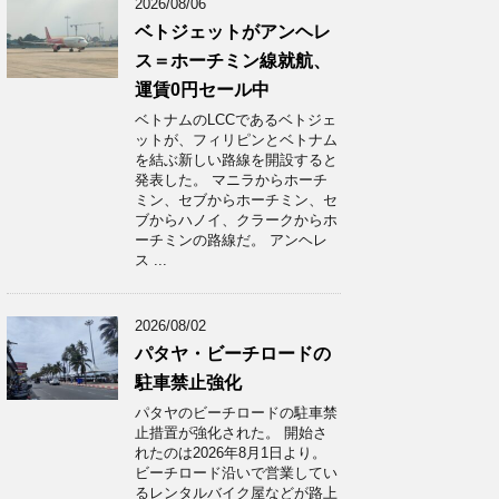
2026/08/06
ベトジェットがアンヘレ
ス＝ホーチミン線就航、
運賃0円セール中
ベトナムのLCCであるベトジェ
ットが、フィリピンとベトナム
を結ぶ新しい路線を開設すると
発表した。 マニラからホーチ
ミン、セブからホーチミン、セ
ブからハノイ、クラークからホ
ーチミンの路線だ。 アンヘレ
ス ...
2026/08/02
パタヤ・ビーチロードの
駐車禁止強化
パタヤのビーチロードの駐車禁
止措置が強化された。 開始さ
れたのは2026年8月1日より。
ビーチロード沿いで営業してい
るレンタルバイク屋などが路上