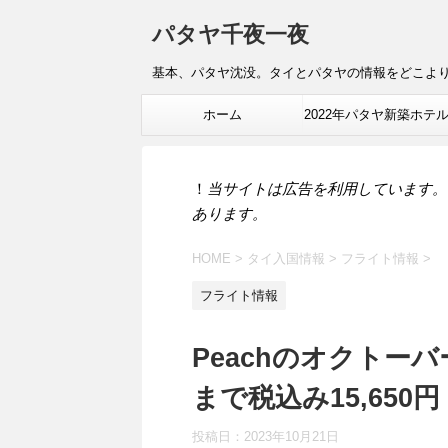
パタヤ千夜一夜
基本、パタヤ沈没。タイとパタヤの情報をどこよ
ホーム
2022年パタヤ新築ホテ
報
！
当サイトは広告を利用しています。
あります。
HOME
>
タイ入国情報
>
フライト情報
>
フライト情報
Peachのオクトー
まで税込み15,650円
投稿日：
2023年10月21日