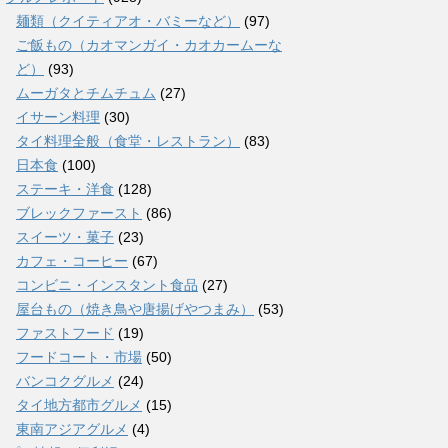
麺類（クイティアオ・バミーなど）
(97)
ご飯もの（カオマンガイ・カオカームーな
ど）
(93)
ムーガタとチムチュム
(27)
イサーン料理
(30)
タイ料理全般（食堂・レストラン）
(83)
日本食
(100)
ステーキ・洋食
(128)
ブレックファースト
(86)
スイーツ・菓子
(23)
カフェ・コーヒー
(67)
コンビニ・インスタント食品
(27)
屋台もの（焼き鳥や唐揚げやつまみ）
(53)
ファストフード
(19)
フードコート・市場
(50)
バンコクグルメ
(24)
タイ地方都市グルメ
(15)
東南アジアグルメ
(4)