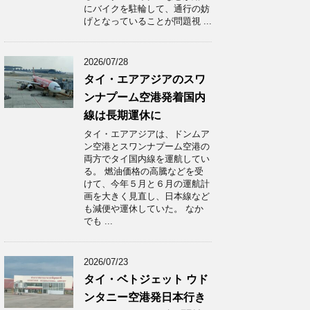
にバイクを駐輪して、通行の妨
げとなっていることが問題視 ...
2026/07/28
タイ・エアアジアのスワ
ンナプーム空港発着国内
線は長期運休に
タイ・エアアジアは、ドンムア
ン空港とスワンナプーム空港の
両方でタイ国内線を運航してい
る。 燃油価格の高騰などを受
けて、今年５月と６月の運航計
画を大きく見直し、日本線など
も減便や運休していた。 なか
でも ...
2026/07/23
タイ・ベトジェット ウド
ンタニー空港発日本行き