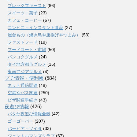
ブレックファースト
(86)
スイーツ・菓子
(23)
カフェ・コーヒー
(67)
コンビニ・インスタント食品
(27)
屋台もの（焼き鳥や唐揚げやつまみ）
(53)
ファストフード
(19)
フードコート・市場
(50)
バンコクグルメ
(24)
タイ地方都市グルメ
(15)
東南アジアグルメ
(4)
プチ情報・便利帳
(584)
ネット通信関連
(48)
空港やバス関連
(250)
ビザ関連手続き
(43)
夜遊び情報
(426)
パタヤ夜遊び情報全般
(42)
ゴーゴーバー
(207)
バービア・ソイ６
(33)
ジェントルマンズクラブ
(67)