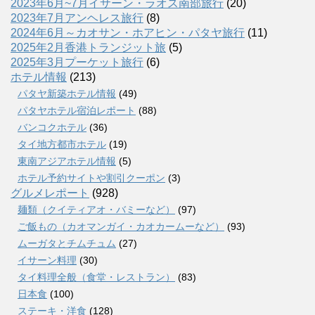
2023年6月~7月イサーン・ラオス南部旅行
(20)
2023年7月アンヘレス旅行
(8)
2024年6月～カオサン・ホアヒン・パタヤ旅行
(11)
2025年2月香港トランジット旅
(5)
2025年3月プーケット旅行
(6)
ホテル情報
(213)
パタヤ新築ホテル情報
(49)
パタヤホテル宿泊レポート
(88)
バンコクホテル
(36)
タイ地方都市ホテル
(19)
東南アジアホテル情報
(5)
ホテル予約サイトや割引クーポン
(3)
グルメレポート
(928)
麺類（クイティアオ・バミーなど）
(97)
ご飯もの（カオマンガイ・カオカームーなど）
(93)
ムーガタとチムチュム
(27)
イサーン料理
(30)
タイ料理全般（食堂・レストラン）
(83)
日本食
(100)
ステーキ・洋食
(128)