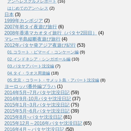
アンヘレスグルメレポート
(16)
はじめてのアンヘレス
(2)
日本
(3)
1999年カンボジア
(2)
2007年初タイ夜遊び旅行
(6)
2008年香港マカオタイ旅行（パタヤ2回目）
(4)
マレー半島縦断夜遊び旅行
(4)
2012年パタヤ発アジア夜遊び紀行
(53)
01.コラート・ピマーイ・コンケーン編
(9)
02.インドネシア・シンガポール編
(10)
03.パタヤアパート沈没編
(7)
04.タイ・ラオス周遊編
(18)
05.北京・コラート・サメット島・アパート沈没編
(8)
ヨーロッパ番外編プラハ
(1)
2014年5月~7月パタヤ沈没日記
(59)
2014年9月-10月パタヤ沈没日記
(37)
2015年1月~3月パタヤ沈没日記
(75)
2015年5月~6月パタヤ沈没日記
(39)
2015年8月~パタヤ沈没日記
(81)
2015年12月～2016年パタヤ沈没日記
(65)
2016年4月～パタヤ沈没日記
(50)