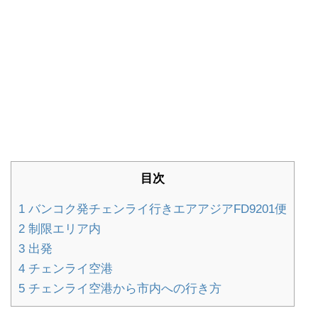
目次
1
バンコク発チェンライ行きエアアジアFD9201便
2
制限エリア内
3
出発
4
チェンライ空港
5
チェンライ空港から市内への行き方