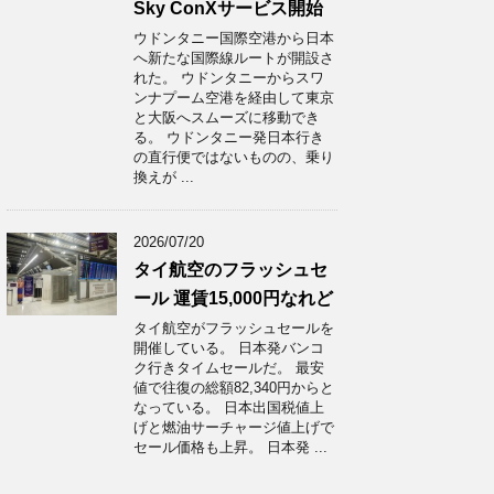
Sky ConXサービス開始
ウドンタニー国際空港から日本
へ新たな国際線ルートが開設さ
れた。 ウドンタニーからスワ
ンナプーム空港を経由して東京
と大阪へスムーズに移動でき
る。 ウドンタニー発日本行き
の直行便ではないものの、乗り
換えが ...
2026/07/20
タイ航空のフラッシュセ
ール 運賃15,000円なれど
タイ航空がフラッシュセールを
開催している。 日本発バンコ
ク行きタイムセールだ。 最安
値で往復の総額82,340円からと
なっている。 日本出国税値上
げと燃油サーチャージ値上げで
セール価格も上昇。 日本発 ...