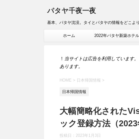
パタヤ千夜一夜
基本、パタヤ沈没。タイとパタヤの情報をどこよ
ホーム
2022年パタヤ新築ホテ
報
！
当サイトは広告を利用しています。
あります。
HOME
>
日本帰国情報
>
日本帰国情報
大幅簡略化されたVisi
ック登録方法（202
投稿日：
2023年1月3日