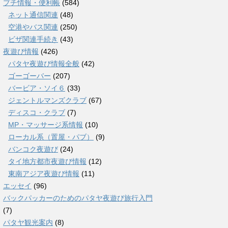
プチ情報・便利帳
(584)
ネット通信関連
(48)
空港やバス関連
(250)
ビザ関連手続き
(43)
夜遊び情報
(426)
パタヤ夜遊び情報全般
(42)
ゴーゴーバー
(207)
バービア・ソイ６
(33)
ジェントルマンズクラブ
(67)
ディスコ・クラブ
(7)
MP・マッサージ系情報
(10)
ローカル系（置屋・パブ）
(9)
バンコク夜遊び
(24)
タイ地方都市夜遊び情報
(12)
東南アジア夜遊び情報
(11)
エッセイ
(96)
バックパッカーのためのパタヤ夜遊び旅行入門
(7)
パタヤ観光案内
(8)