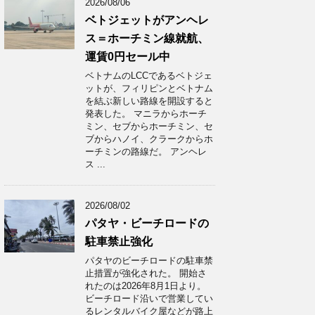
2026/08/06
ベトジェットがアンヘレ
ス＝ホーチミン線就航、
運賃0円セール中
ベトナムのLCCであるベトジェ
ットが、フィリピンとベトナム
を結ぶ新しい路線を開設すると
発表した。 マニラからホーチ
ミン、セブからホーチミン、セ
ブからハノイ、クラークからホ
ーチミンの路線だ。 アンヘレ
ス ...
2026/08/02
パタヤ・ビーチロードの
駐車禁止強化
パタヤのビーチロードの駐車禁
止措置が強化された。 開始さ
れたのは2026年8月1日より。
ビーチロード沿いで営業してい
るレンタルバイク屋などが路上