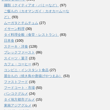
麺類（クイティアオ・バミーなど）
(97)
ご飯もの（カオマンガイ・カオカームーな
ど）
(93)
ムーガタとチムチュム
(27)
イサーン料理
(30)
タイ料理全般（食堂・レストラン）
(83)
日本食
(100)
ステーキ・洋食
(128)
ブレックファースト
(86)
スイーツ・菓子
(23)
カフェ・コーヒー
(67)
コンビニ・インスタント食品
(27)
屋台もの（焼き鳥や唐揚げやつまみ）
(53)
ファストフード
(19)
フードコート・市場
(50)
バンコクグルメ
(24)
タイ地方都市グルメ
(15)
東南アジアグルメ
(4)