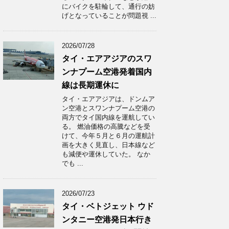
にバイクを駐輪して、通行の妨
げとなっていることが問題視 ...
2026/07/28
タイ・エアアジアのスワ
ンナプーム空港発着国内
線は長期運休に
タイ・エアアジアは、ドンムア
ン空港とスワンナプーム空港の
両方でタイ国内線を運航してい
る。 燃油価格の高騰などを受
けて、今年５月と６月の運航計
画を大きく見直し、日本線など
も減便や運休していた。 なか
でも ...
2026/07/23
タイ・ベトジェット ウド
ンタニー空港発日本行き