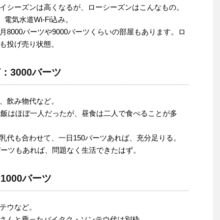
イシーズンは高くなるが、ローシーズンはこんなもの。
電気水道Wi-Fi込み。
8000バーツや9000バーツくらいの部屋もあります。ロ
も投げ売り状態。
3000バーツ
、飲み物代など。
。晩飯はほぼ一人だったが、昼食は二人で食べることが多
乳代も合わせて、一日150バーツあれば、充分足りる。
0バーツもあれば、問題なく生活できたはず。
000バーツ
テウなど。
さんと乗ったバイタク・ソンテウ代は別枠。