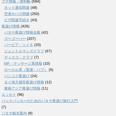
プチ情報・便利帳
(584)
ネット通信関連
(48)
空港やバス関連
(250)
ビザ関連手続き
(43)
夜遊び情報
(426)
パタヤ夜遊び情報全般
(42)
ゴーゴーバー
(207)
バービア・ソイ６
(33)
ジェントルマンズクラブ
(67)
ディスコ・クラブ
(7)
MP・マッサージ系情報
(10)
ローカル系（置屋・パブ）
(9)
バンコク夜遊び
(24)
タイ地方都市夜遊び情報
(12)
東南アジア夜遊び情報
(11)
エッセイ
(96)
バックパッカーのためのパタヤ夜遊び旅行入門
(7)
パタヤ観光案内
(8)