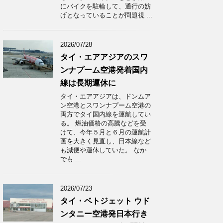
にバイクを駐輪して、通行の妨
げとなっていることが問題視 ...
2026/07/28
タイ・エアアジアのスワ
ンナプーム空港発着国内
線は長期運休に
タイ・エアアジアは、ドンムア
ン空港とスワンナプーム空港の
両方でタイ国内線を運航してい
る。 燃油価格の高騰などを受
けて、今年５月と６月の運航計
画を大きく見直し、日本線など
も減便や運休していた。 なか
でも ...
2026/07/23
タイ・ベトジェット ウド
ンタニー空港発日本行き