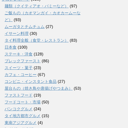
麺類（クイティアオ・バミーなど）
(97)
ご飯もの（カオマンガイ・カオカームーな
ど）
(93)
ムーガタとチムチュム
(27)
イサーン料理
(30)
タイ料理全般（食堂・レストラン）
(83)
日本食
(100)
ステーキ・洋食
(128)
ブレックファースト
(86)
スイーツ・菓子
(23)
カフェ・コーヒー
(67)
コンビニ・インスタント食品
(27)
屋台もの（焼き鳥や唐揚げやつまみ）
(53)
ファストフード
(19)
フードコート・市場
(50)
バンコクグルメ
(24)
タイ地方都市グルメ
(15)
東南アジアグルメ
(4)