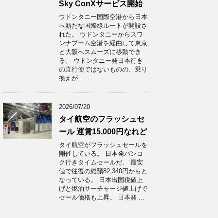
Sky ConXサービス開始
ウドンタニー国際空港から日本
へ新たな国際線ルートが開設さ
れた。 ウドンタニーからスワ
ンナプーム空港を経由して東京
と大阪へスムーズに移動でき
る。 ウドンタニー発日本行き
の直行便ではないものの、乗り
換えが ...
2026/07/20
タイ航空のフラッシュセ
ール 運賃15,000円なれど
タイ航空がフラッシュセールを
開催している。 日本発バンコ
ク行きタイムセールだ。 最安
値で往復の総額82,340円からと
なっている。 日本出国税値上
げと燃油サーチャージ値上げで
セール価格も上昇。 日本発 ...