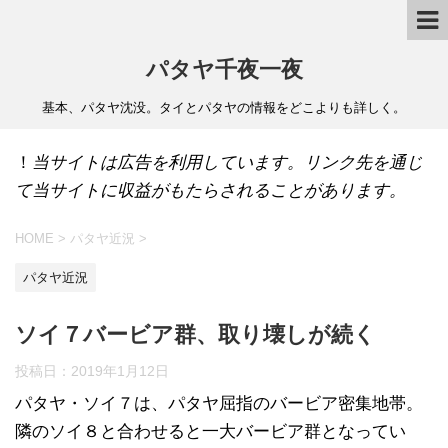
パタヤ千夜一夜
基本、パタヤ沈没。タイとパタヤの情報をどこよりも詳しく。
！
当サイトは広告を利用しています。リンク先を通じ
て当サイトに収益がもたらされることがあります。
HOME
>
パタヤ近況
>
パタヤ近況
ソイ７バービア群、取り壊しが続く
投稿日：
2019年1月12日
パタヤ・ソイ７は、パタヤ屈指のバービア密集地帯。
隣のソイ８と合わせると一大バービア群となってい