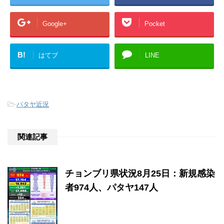
Google+
Pocket
B!
はてブ
LINE
-
パタヤ近況
関連記事
チョンブリ県状況8月25日：新規感染
者974人、パタヤ147人