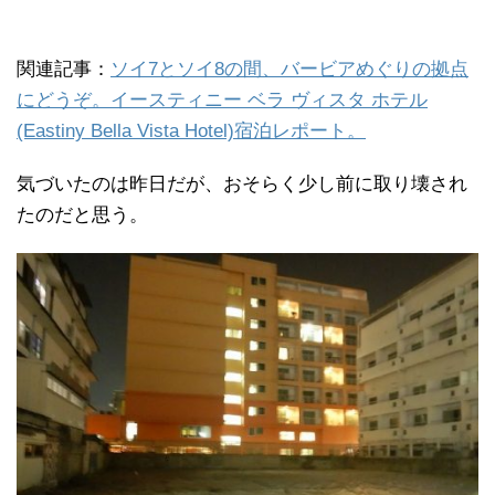
関連記事：
ソイ7とソイ8の間、バービアめぐりの拠点
にどうぞ。イースティニー ベラ ヴィスタ ホテル
(Eastiny Bella Vista Hotel)宿泊レポート。
気づいたのは昨日だが、おそらく少し前に取り壊され
たのだと思う。