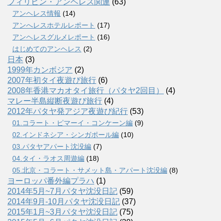
フィリピン・アンヘレス関連
(63)
アンヘレス情報
(14)
アンへレスホテルレポート
(17)
アンヘレスグルメレポート
(16)
はじめてのアンヘレス
(2)
日本
(3)
1999年カンボジア
(2)
2007年初タイ夜遊び旅行
(6)
2008年香港マカオタイ旅行（パタヤ2回目）
(4)
マレー半島縦断夜遊び旅行
(4)
2012年パタヤ発アジア夜遊び紀行
(53)
01.コラート・ピマーイ・コンケーン編
(9)
02.インドネシア・シンガポール編
(10)
03.パタヤアパート沈没編
(7)
04.タイ・ラオス周遊編
(18)
05.北京・コラート・サメット島・アパート沈没編
(8)
ヨーロッパ番外編プラハ
(1)
2014年5月~7月パタヤ沈没日記
(59)
2014年9月-10月パタヤ沈没日記
(37)
2015年1月~3月パタヤ沈没日記
(75)