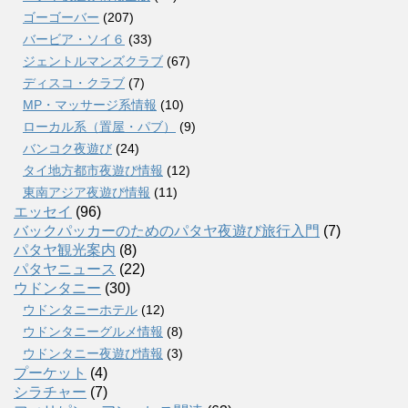
ゴーゴーバー
(207)
バービア・ソイ６
(33)
ジェントルマンズクラブ
(67)
ディスコ・クラブ
(7)
MP・マッサージ系情報
(10)
ローカル系（置屋・パブ）
(9)
バンコク夜遊び
(24)
タイ地方都市夜遊び情報
(12)
東南アジア夜遊び情報
(11)
エッセイ
(96)
バックパッカーのためのパタヤ夜遊び旅行入門
(7)
パタヤ観光案内
(8)
パタヤニュース
(22)
ウドンタニー
(30)
ウドンタニーホテル
(12)
ウドンタニーグルメ情報
(8)
ウドンタニー夜遊び情報
(3)
プーケット
(4)
シラチャー
(7)