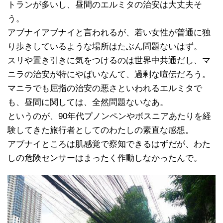
トランが多いし、昼間のエルミタの治安は大丈夫そ
う。
アブナイアブナイと言われるが、若い女性が普通に独
り歩きしているような場所はたぶん問題ないはず。
スリや置き引きに気をつけるのは世界中共通だし、マ
ニラの治安が特にやばいなんて、過剰な喧伝だろう。
マニラでも屈指の治安の悪さといわれるエルミタで
も、昼間に関しては、全然問題ないなあ。
というのが、90年代プノンペンやボスニアあたりを経
験してきた旅行者としてのわたしの素直な感想。
アブナイところは肌感覚で察知できるはずだが、わた
しの危険センサーはまったく作動しなかったんで。