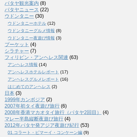
パタヤ観光案内
(8)
パタヤニュース
(22)
ウドンタニー
(30)
ウドンタニーホテル
(12)
ウドンタニーグルメ情報
(8)
ウドンタニー夜遊び情報
(3)
プーケット
(4)
シラチャー
(7)
フィリピン・アンヘレス関連
(63)
アンヘレス情報
(14)
アンへレスホテルレポート
(17)
アンヘレスグルメレポート
(16)
はじめてのアンヘレス
(2)
日本
(3)
1999年カンボジア
(2)
2007年初タイ夜遊び旅行
(6)
2008年香港マカオタイ旅行（パタヤ2回目）
(4)
マレー半島縦断夜遊び旅行
(4)
2012年パタヤ発アジア夜遊び紀行
(53)
01.コラート・ピマーイ・コンケーン編
(9)