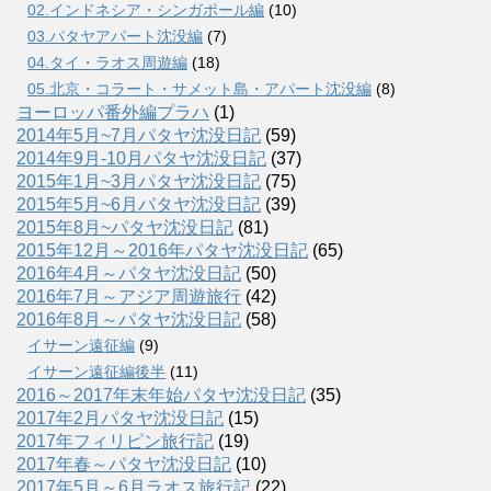
02.インドネシア・シンガポール編
(10)
03.パタヤアパート沈没編
(7)
04.タイ・ラオス周遊編
(18)
05.北京・コラート・サメット島・アパート沈没編
(8)
ヨーロッパ番外編プラハ
(1)
2014年5月~7月パタヤ沈没日記
(59)
2014年9月-10月パタヤ沈没日記
(37)
2015年1月~3月パタヤ沈没日記
(75)
2015年5月~6月パタヤ沈没日記
(39)
2015年8月~パタヤ沈没日記
(81)
2015年12月～2016年パタヤ沈没日記
(65)
2016年4月～パタヤ沈没日記
(50)
2016年7月～アジア周遊旅行
(42)
2016年8月～パタヤ沈没日記
(58)
イサーン遠征編
(9)
イサーン遠征編後半
(11)
2016～2017年末年始パタヤ沈没日記
(35)
2017年2月パタヤ沈没日記
(15)
2017年フィリピン旅行記
(19)
2017年春～パタヤ沈没日記
(10)
2017年5月～6月ラオス旅行記
(22)