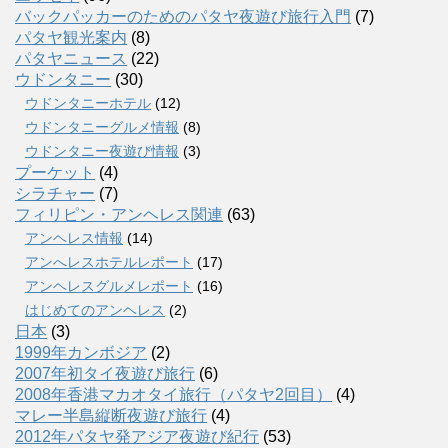
バックパッカーのためのパタヤ夜遊び旅行入門
(7)
パタヤ観光案内
(8)
パタヤニュース
(22)
ウドンタニー
(30)
ウドンタニーホテル
(12)
ウドンタニーグルメ情報
(8)
ウドンタニー夜遊び情報
(3)
プーケット
(4)
シラチャー
(7)
フィリピン・アンヘレス関連
(63)
アンヘレス情報
(14)
アンへレスホテルレポート
(17)
アンヘレスグルメレポート
(16)
はじめてのアンヘレス
(2)
日本
(3)
1999年カンボジア
(2)
2007年初タイ夜遊び旅行
(6)
2008年香港マカオタイ旅行（パタヤ2回目）
(4)
マレー半島縦断夜遊び旅行
(4)
2012年パタヤ発アジア夜遊び紀行
(53)