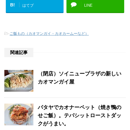
B!
はてブ
LINE
-
ご飯もの（カオマンガイ・カオカームーなど）
関連記事
（閉店）ソイニュープラザの新しい
カオマンガイ屋
パタヤでカオナーペット（焼き鴨の
せご飯）。テパシットローストダッ
クがうまい。