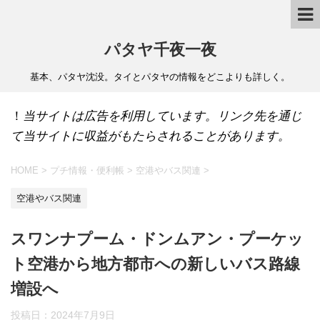
パタヤ千夜一夜
基本、パタヤ沈没。タイとパタヤの情報をどこよりも詳しく。
！
当サイトは広告を利用しています。リンク先を通じ
て当サイトに収益がもたらされることがあります。
HOME
>
プチ情報・便利帳
>
空港やバス関連
>
空港やバス関連
スワンナプーム・ドンムアン・プーケッ
ト空港から地方都市への新しいバス路線
増設へ
投稿日：
2024年7月9日