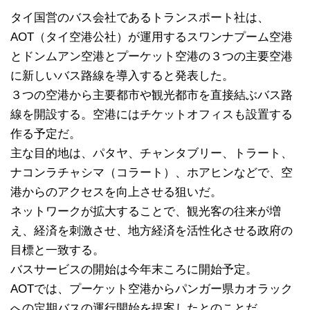
タイ国営のバス会社であるトランスポート社は、
AOT（タイ空港公社）が運用するスワンナプーム空港
とドンムアン空港とプーケット空港の３つの主要空港
に新しいバス路線を導入すると発表した。
３つの空港から主要都市や観光都市を直接結ぶバス路
線を開設する。空港にはチケットオフィスも設置する
作る予定だ。
主な目的地は、パタヤ、チャンタブリー、トラート、
ナコンラチャシマ（コラート）、ホアヒンなどで、空
港からのアクセスを向上させる狙いだ。
ネットワークが拡大することで、観光客の往来が増
え、経済を刺激させ、地方経済を活性化させる政府の
目標と一致する。
バスサービスの開始は今年末ころに開始予定。
AOTでは、プーケット空港からパンガー県カオラック
への定期バスの運行開始を提案したとのことだ。