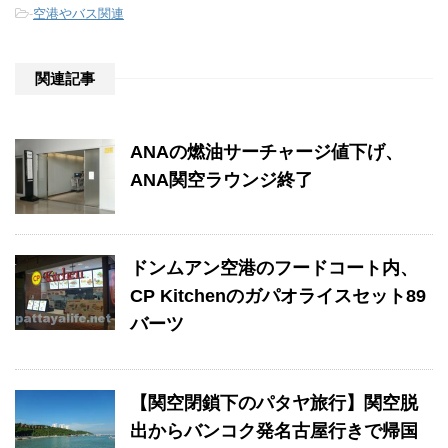
-
空港やバス関連
関連記事
ANAの燃油サーチャージ値下げ、
ANA関空ラウンジ終了
ドンムアン空港のフードコート内、
CP Kitchenのガパオライスセット89
バーツ
【関空閉鎖下のパタヤ旅行】関空脱
出からバンコク発名古屋行きで帰国