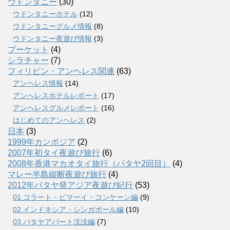
ウドンタニー
(30)
ウドンタニーホテル
(12)
ウドンタニーグルメ情報
(8)
ウドンタニー夜遊び情報
(3)
プーケット
(4)
シラチャー
(7)
フィリピン・アンヘレス関連
(63)
アンヘレス情報
(14)
アンへレスホテルレポート
(17)
アンヘレスグルメレポート
(16)
はじめてのアンヘレス
(2)
日本
(3)
1999年カンボジア
(2)
2007年初タイ夜遊び旅行
(6)
2008年香港マカオタイ旅行（パタヤ2回目）
(4)
マレー半島縦断夜遊び旅行
(4)
2012年パタヤ発アジア夜遊び紀行
(53)
01.コラート・ピマーイ・コンケーン編
(9)
02.インドネシア・シンガポール編
(10)
03.パタヤアパート沈没編
(7)