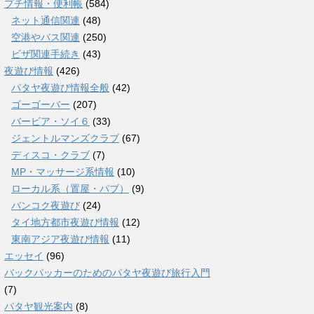
プチ情報・便利帳
(584)
ネット通信関連
(48)
空港やバス関連
(250)
ビザ関連手続き
(43)
夜遊び情報
(426)
パタヤ夜遊び情報全般
(42)
ゴーゴーバー
(207)
バービア・ソイ６
(33)
ジェントルマンズクラブ
(67)
ディスコ・クラブ
(7)
MP・マッサージ系情報
(10)
ローカル系（置屋・パブ）
(9)
バンコク夜遊び
(24)
タイ地方都市夜遊び情報
(12)
東南アジア夜遊び情報
(11)
エッセイ
(96)
バックパッカーのためのパタヤ夜遊び旅行入門
(7)
パタヤ観光案内
(8)