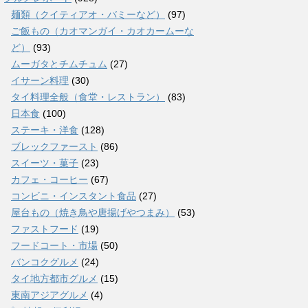
麺類（クイティアオ・バミーなど）
(97)
ご飯もの（カオマンガイ・カオカームーな
ど）
(93)
ムーガタとチムチュム
(27)
イサーン料理
(30)
タイ料理全般（食堂・レストラン）
(83)
日本食
(100)
ステーキ・洋食
(128)
ブレックファースト
(86)
スイーツ・菓子
(23)
カフェ・コーヒー
(67)
コンビニ・インスタント食品
(27)
屋台もの（焼き鳥や唐揚げやつまみ）
(53)
ファストフード
(19)
フードコート・市場
(50)
バンコクグルメ
(24)
タイ地方都市グルメ
(15)
東南アジアグルメ
(4)