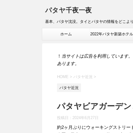
パタヤ千夜一夜
基本、パタヤ沈没。タイとパタヤの情報をどこよ
ホーム
2022年パタヤ新築ホテ
報
！
当サイトは広告を利用しています。
あります。
HOME
>
パタヤ近況
>
パタヤ近況
パタヤビアガーデン
投稿日：
2024年6月27日
約2ヶ月ぶりにウォーキングストリー