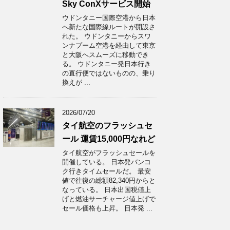
Sky ConXサービス開始
ウドンタニー国際空港から日本
へ新たな国際線ルートが開設さ
れた。 ウドンタニーからスワ
ンナプーム空港を経由して東京
と大阪へスムーズに移動でき
る。 ウドンタニー発日本行き
の直行便ではないものの、乗り
換えが ...
2026/07/20
タイ航空のフラッシュセ
ール 運賃15,000円なれど
タイ航空がフラッシュセールを
開催している。 日本発バンコ
ク行きタイムセールだ。 最安
値で往復の総額82,340円からと
なっている。 日本出国税値上
げと燃油サーチャージ値上げで
セール価格も上昇。 日本発 ...