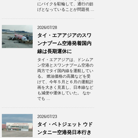
にバイクを駐輪して、通行の妨
げとなっていることが問題視 ...
2026/07/28
タイ・エアアジアのスワ
ンナプーム空港発着国内
線は長期運休に
タイ・エアアジアは、ドンムア
ン空港とスワンナプーム空港の
両方でタイ国内線を運航してい
る。 燃油価格の高騰などを受
けて、今年５月と６月の運航計
画を大きく見直し、日本線など
も減便や運休していた。 なか
でも ...
2026/07/23
タイ・ベトジェット ウド
ンタニー空港発日本行き