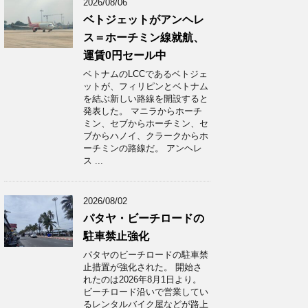
2026/08/06
ベトジェットがアンヘレ
ス＝ホーチミン線就航、
運賃0円セール中
ベトナムのLCCであるベトジェ
ットが、フィリピンとベトナム
を結ぶ新しい路線を開設すると
発表した。 マニラからホーチ
ミン、セブからホーチミン、セ
ブからハノイ、クラークからホ
ーチミンの路線だ。 アンヘレ
ス ...
2026/08/02
パタヤ・ビーチロードの
駐車禁止強化
パタヤのビーチロードの駐車禁
止措置が強化された。 開始さ
れたのは2026年8月1日より。
ビーチロード沿いで営業してい
るレンタルバイク屋などが路上