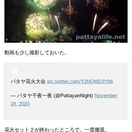
動画も少し撮影しておいた。
パタヤ花火大会
pic.twitter.com/Y2NOMD3Yb6
— パタヤ千夜一夜 (@PattayanNight)
November
28, 2020
花火セット２が終わったところで、一度撤退。